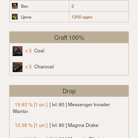
Вес
2
Цена
1200 аден
Craft 100%
x 3
Coal
x 3
Charcoal
Drop
15.93 % [1 шт.]
[ lvl: 80 ] Messenger Invader
Warrior
12.38 % [1 шт.]
[ lvl: 80 ] Magma Drake