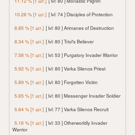
11.12 % [1 шт.]
[ lvl: 80 ] Monastic Pilgrim
10.26 % [1 шт.]
[ lvl: 74 ] Disciples of Protection
8.85 % [1 шт.]
[ lvl: 80 ] Arimanes of Destruction
8.34 % [1 шт.]
[ lvl: 80 ] Triol's Believer
7.58 % [1 шт.]
[ lvl: 53 ] Purgatory Invader Warrior
5.92 % [1 шт.]
[ lvl: 80 ] Varka Silenos Priest
5.89 % [1 шт.]
[ lvl: 80 ] Forgotten Victim
5.65 % [1 шт.]
[ lvl: 80 ] Messenger Invader Soldier
5.64 % [1 шт.]
[ lvl: 77 ] Varka Silenos Recruit
5.16 % [1 шт.]
[ lvl: 33 ] Otherworldly Invader
Warrior