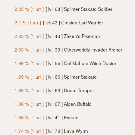
2.35 % [1 шт.]
[ lvl: 68 ] Splinter Stakato Soldier
2.1 % [1 шт.]
[ lvl: 43 ] Crokian Lad Warrior
2.05 % [1 шт.]
[ lvl: 43 ] Zaken's Pikeman
2.03 % [1 шт.]
[ lvl: 33 ] Otherworldly Invader Archer
1.99 % [1 шт.]
[ lvl: 55 ] Oel Mahum Witch Doctor
1.89 % [1 шт.]
[ lvl: 66 ] Splinter Stakato
1.89 % [1 шт.]
[ lvl: 63 ] Doom Trooper
1.86 % [1 шт.]
[ lvl: 67 ] Alpen Buffalo
1.86 % [1 шт.]
[ lvl: 41 ] Excuro
1.74 % [1 шт.]
[ lvl: 70 ] Lava Wyrm