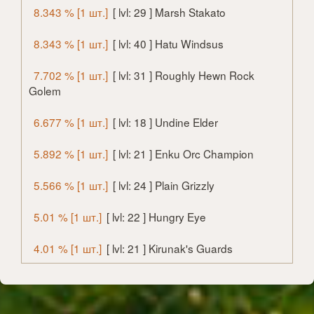
8.343 % [1 шт.]
[ lvl: 29 ] Marsh Stakato
8.343 % [1 шт.]
[ lvl: 40 ] Hatu Windsus
7.702 % [1 шт.]
[ lvl: 31 ] Roughly Hewn Rock
Golem
6.677 % [1 шт.]
[ lvl: 18 ] Undine Elder
5.892 % [1 шт.]
[ lvl: 21 ] Enku Orc Champion
5.566 % [1 шт.]
[ lvl: 24 ] Plain Grizzly
5.01 % [1 шт.]
[ lvl: 22 ] Hungry Eye
4.01 % [1 шт.]
[ lvl: 21 ] Kirunak's Guards