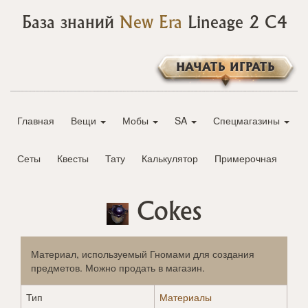
База знаний
New Era
Lineage 2 C4
НАЧАТЬ ИГРАТЬ
Главная
Вещи
Мобы
SA
Спецмагазины
Сеты
Квесты
Тату
Калькулятор
Примерочная
Cokes
Материал, используемый Гномами для создания
предметов. Можно продать в магазин.
Тип
Материалы