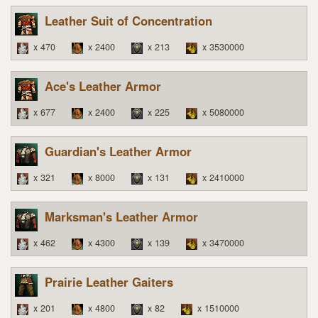
Leather Suit of Concentration
x 470
x 2400
x 213
x 3530000
Ace's Leather Armor
x 677
x 2400
x 225
x 5080000
Guardian's Leather Armor
x 321
x 8000
x 131
x 2410000
Marksman's Leather Armor
x 462
x 4300
x 139
x 3470000
Prairie Leather Gaiters
x 201
x 4800
x 82
x 1510000