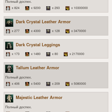
Полный доспех.
x 824
x 9200
x 293
x 10300000
Dark Crystal Leather Armor
x 277
x 4300
x 128
x 3470000
Dark Crystal Leggings
x 173
x 1480
x 80
x 2170000
Tallum Leather Armor
Полный доспех.
x 406
x 5400
x 209
x 5080000
Majestic Leather Armor
Полный доспех.