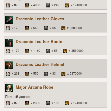
x 870
x 4950
x 249
x 17400000
Draconic Leather Gloves
x 179
x 540
x 55
x 3580000
Draconic Leather Boots
x 179
x 1110
x 55
x 3580000
Draconic Leather Helmet
x 268
x 550
x 83
x 5370000
Major Arcana Robe
Полный доспех.
x 870
x 2300
x 166
x 17400000