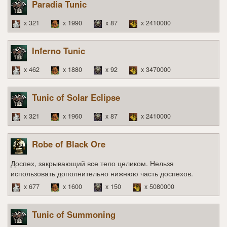
Paradia Tunic
x 321
x 1990
x 87
x 2410000
Inferno Tunic
x 462
x 1880
x 92
x 3470000
Tunic of Solar Eclipse
x 321
x 1960
x 87
x 2410000
Robe of Black Ore
Доспех, закрывающий все тело целиком. Нельзя
использовать дополнительно нижнюю часть доспехов.
x 677
x 1600
x 150
x 5080000
Tunic of Summoning