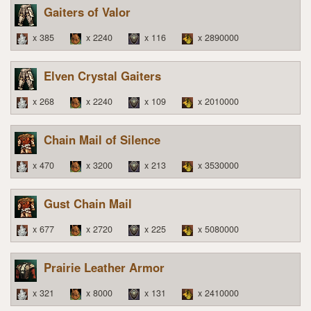
Gaiters of Valor
x 385
x 2240
x 116
x 2890000
Elven Crystal Gaiters
x 268
x 2240
x 109
x 2010000
Chain Mail of Silence
x 470
x 3200
x 213
x 3530000
Gust Chain Mail
x 677
x 2720
x 225
x 5080000
Prairie Leather Armor
x 321
x 8000
x 131
x 2410000