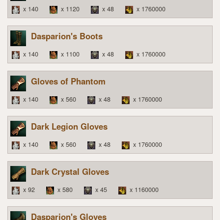
x 140
x 1120
x 48
x 1760000
Dasparion's Boots
x 140
x 1100
x 48
x 1760000
Gloves of Phantom
x 140
x 560
x 48
x 1760000
Dark Legion Gloves
x 140
x 560
x 48
x 1760000
Dark Crystal Gloves
x 92
x 580
x 45
x 1160000
Dasparion's Gloves