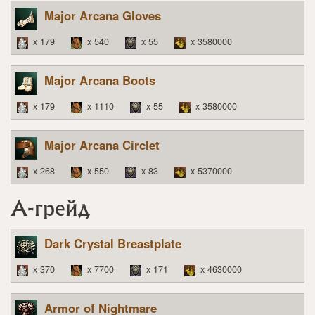
Major Arcana Gloves
x 179
x 540
x 55
x 3580000
Major Arcana Boots
x 179
x 1110
x 55
x 3580000
Major Arcana Circlet
x 268
x 550
x 83
x 5370000
A-грейд
Dark Crystal Breastplate
x 370
x 7700
x 171
x 4630000
Armor of Nightmare