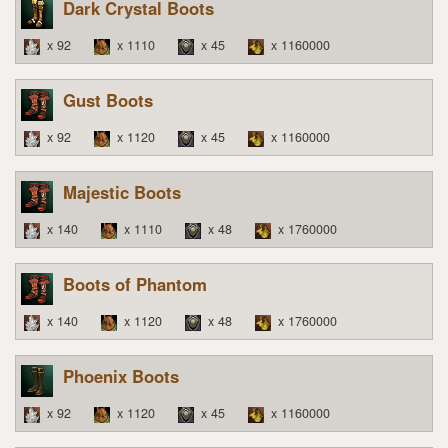
Dark Crystal Boots
x 92
x 1110
x 45
x 1160000
Gust Boots
x 92
x 1120
x 45
x 1160000
Majestic Boots
x 140
x 1110
x 48
x 1760000
Boots of Phantom
x 140
x 1120
x 48
x 1760000
Phoenix Boots
x 92
x 1120
x 45
x 1160000