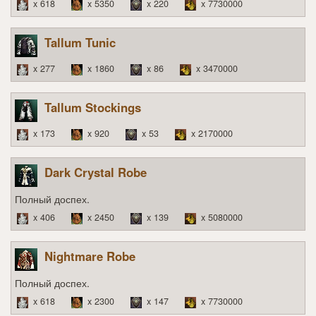
x 618
x 5350
x 220
x 7730000
Tallum Tunic
x 277
x 1860
x 86
x 3470000
Tallum Stockings
x 173
x 920
x 53
x 2170000
Dark Crystal Robe
Полный доспех.
x 406
x 2450
x 139
x 5080000
Nightmare Robe
Полный доспех.
x 618
x 2300
x 147
x 7730000