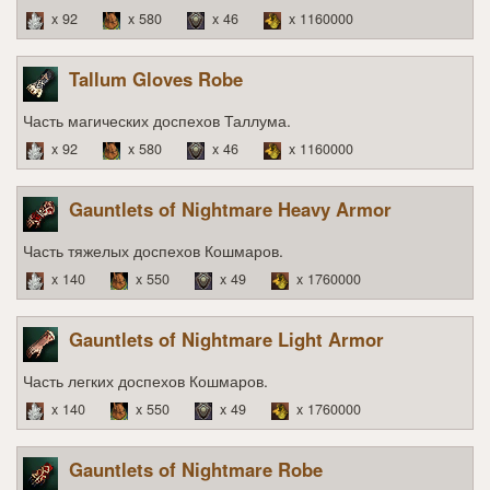
x 92
x 580
x 46
x 1160000
Tallum Gloves Robe
Часть магических доспехов Таллума.
x 92
x 580
x 46
x 1160000
Gauntlets of Nightmare Heavy Armor
Часть тяжелых доспехов Кошмаров.
x 140
x 550
x 49
x 1760000
Gauntlets of Nightmare Light Armor
Часть легких доспехов Кошмаров.
x 140
x 550
x 49
x 1760000
Gauntlets of Nightmare Robe