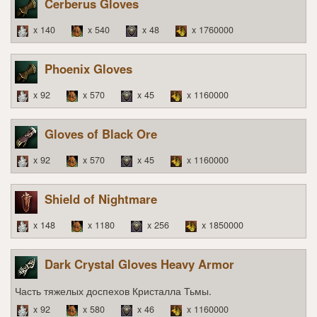
Cerberus Gloves
x 140
x 540
x 48
x 1760000
Phoenix Gloves
x 92
x 570
x 45
x 1160000
Gloves of Black Ore
x 92
x 570
x 45
x 1160000
Shield of Nightmare
x 148
x 1180
x 256
x 1850000
Dark Crystal Gloves Heavy Armor
Часть тяжелых доспехов Кристалла Тьмы.
x 92
x 580
x 46
x 1160000