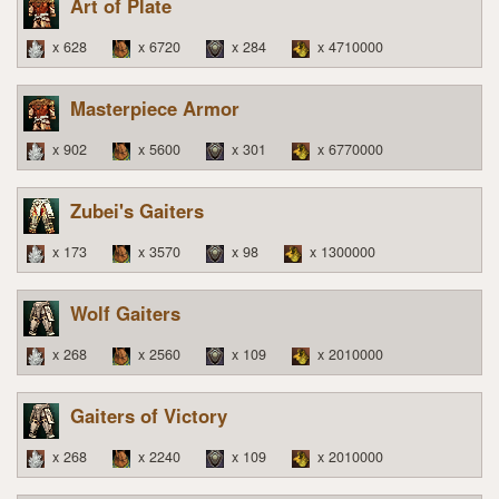
Art of Plate
x 628
x 6720
x 284
x 4710000
Masterpiece Armor
x 902
x 5600
x 301
x 6770000
Zubei's Gaiters
x 173
x 3570
x 98
x 1300000
Wolf Gaiters
x 268
x 2560
x 109
x 2010000
Gaiters of Victory
x 268
x 2240
x 109
x 2010000