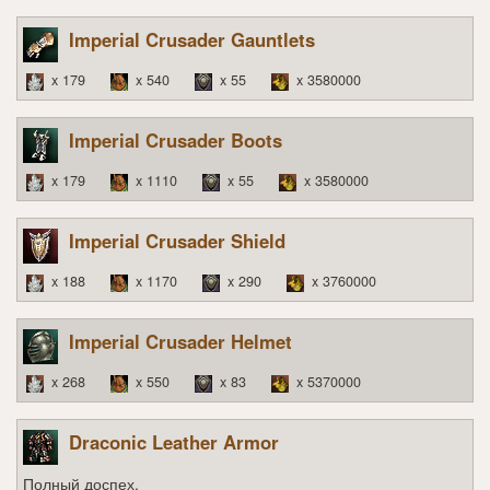
Imperial Crusader Gauntlets
x 179
x 540
x 55
x 3580000
Imperial Crusader Boots
x 179
x 1110
x 55
x 3580000
Imperial Crusader Shield
x 188
x 1170
x 290
x 3760000
Imperial Crusader Helmet
x 268
x 550
x 83
x 5370000
Draconic Leather Armor
Полный доспех.