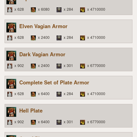
x 628
x 6080
x 284
x 4710000
Elven Vagian Armor
x 628
x 2400
x 284
x 4710000
Dark Vagian Armor
x 902
x 2400
x 301
x 6770000
Complete Set of Plate Armor
x 628
x 6400
x 284
x 4710000
Hell Plate
x 902
x 6400
x 301
x 6770000