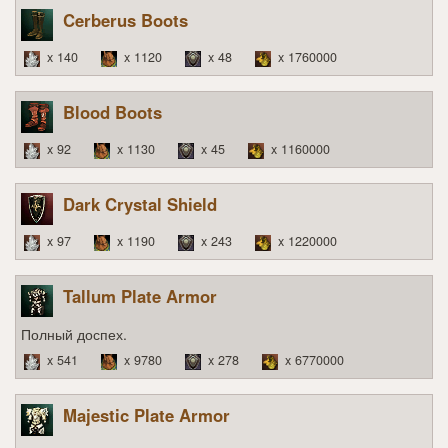
Cerberus Boots
x 140
x 1120
x 48
x 1760000
Blood Boots
x 92
x 1130
x 45
x 1160000
Dark Crystal Shield
x 97
x 1190
x 243
x 1220000
Tallum Plate Armor
Полный доспех.
x 541
x 9780
x 278
x 6770000
Majestic Plate Armor