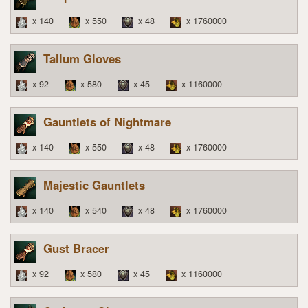
x 140
x 550
x 48
x 1760000
Tallum Gloves
x 92
x 580
x 45
x 1160000
Gauntlets of Nightmare
x 140
x 550
x 48
x 1760000
Majestic Gauntlets
x 140
x 540
x 48
x 1760000
Gust Bracer
x 92
x 580
x 45
x 1160000