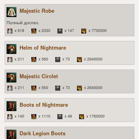
Majestic Robe
Полный доспех.
x 618
x 2330
x 147
x 7730000
Helm of Nightmare
x 211
x 560
x 73
x 2640000
Majestic Circlet
x 211
x 550
x 73
x 2640000
Boots of Nightmare
x 140
x 1110
x 48
x 1760000
Dark Legion Boots