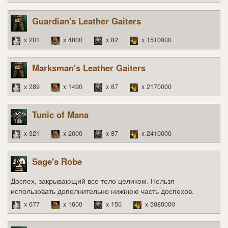
Guardian's Leather Gaiters
x 201
x 4800
x 82
x 1510000
Marksman's Leather Gaiters
x 289
x 1490
x 87
x 2170000
Tunic of Mana
x 321
x 2000
x 87
x 2410000
Sage's Robe
Доспех, закрывающий все тело целиком. Нельзя
использовать дополнительно нижнюю часть доспехов.
x 677
x 1600
x 150
x 5080000