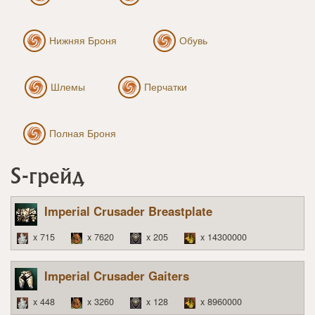
Нижняя Броня
Обувь
Шлемы
Перчатки
Полная Броня
S-грейд
Imperial Crusader Breastplate
x 715
x 7620
x 205
x 14300000
Imperial Crusader Gaiters
x 448
x 3260
x 128
x 8960000