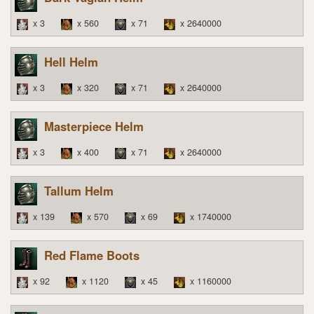
x 3
x 560
x 71
x 2640000
Hell Helm
x 3
x 320
x 71
x 2640000
Masterpiece Helm
x 3
x 400
x 71
x 2640000
Tallum Helm
x 139
x 570
x 69
x 1740000
Red Flame Boots
x 92
x 1120
x 45
x 1160000