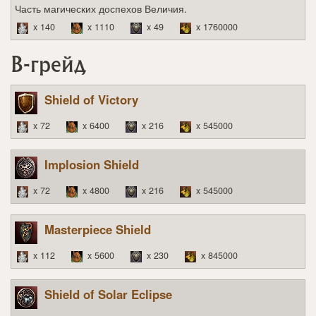
Часть магических доспехов Величия.
x 140
x 1110
x 49
x 1760000
B-грейд
Shield of Victory
x 72
x 6400
x 216
x 545000
Implosion Shield
x 72
x 4800
x 216
x 545000
Masterpiece Shield
x 112
x 5600
x 230
x 845000
Shield of Solar Eclipse