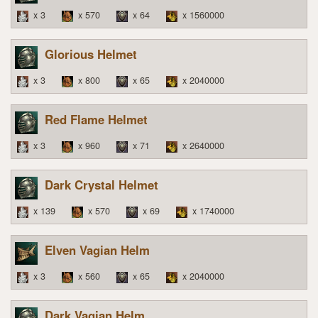
x 3
x 570
x 64
x 1560000
Glorious Helmet
x 3
x 800
x 65
x 2040000
Red Flame Helmet
x 3
x 960
x 71
x 2640000
Dark Crystal Helmet
x 139
x 570
x 69
x 1740000
Elven Vagian Helm
x 3
x 560
x 65
x 2040000
Dark Vagian Helm