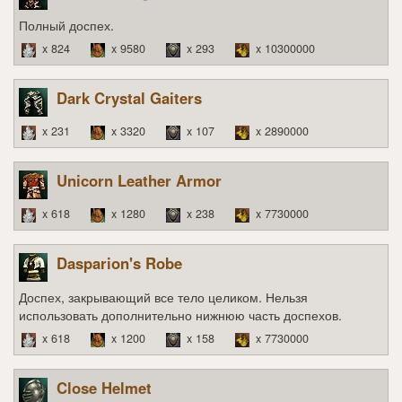
Полный доспех.
x 824
x 9580
x 293
x 10300000
Dark Crystal Gaiters
x 231
x 3320
x 107
x 2890000
Unicorn Leather Armor
x 618
x 1280
x 238
x 7730000
Dasparion's Robe
Доспех, закрывающий все тело целиком. Нельзя
использовать дополнительно нижнюю часть доспехов.
x 618
x 1200
x 158
x 7730000
Close Helmet