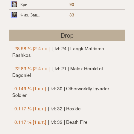
Кри
90
Физ. Защ.
33
Drop
28.98 % [2-4 шт.]
[ lvl: 24 ] Langk Matriarch
Rashkos
22.83 % [2-4 шт.]
[ lvl: 21 ] Malex Herald of
Dagoniel
0.149 % [1 шт.]
[ lvl: 30 ] Otherworldly Invader
Soldier
0.117 % [1 шт.]
[ lvl: 32 ] Roxide
0.117 % [1 шт.]
[ lvl: 32 ] Death Fire