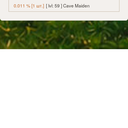
0.011 % [1 шт.]
[ lvl: 59 ] Cave Maiden