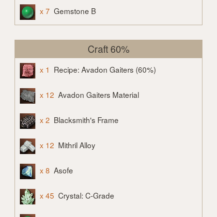
x 7
Gemstone B
Craft 60%
x 1
Recipe: Avadon Gaiters (60%)
x 12
Avadon Gaiters Material
x 2
Blacksmith's Frame
x 12
Mithril Alloy
x 8
Asofe
x 45
Crystal: C-Grade