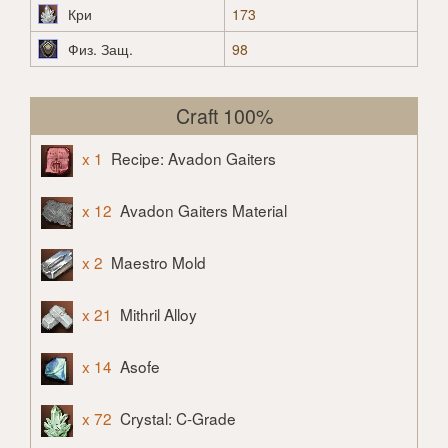
Кри
173
Физ. Защ.
98
Craft 100%
x 1
Recipe: Avadon Gaiters
x 12
Avadon Gaiters Material
x 2
Maestro Mold
x 21
Mithril Alloy
x 14
Asofe
x 72
Crystal: C-Grade