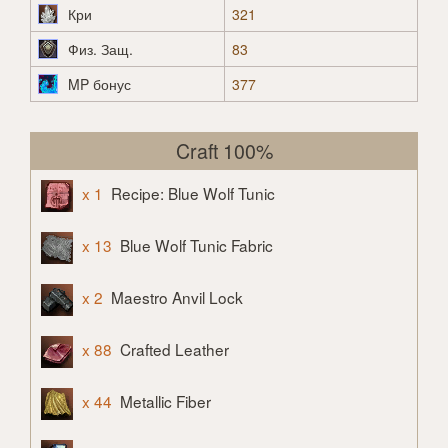
Кри
321
Физ. Защ.
83
MP бонус
377
Craft 100%
x 1
Recipe: Blue Wolf Tunic
x 13
Blue Wolf Tunic Fabric
x 2
Maestro Anvil Lock
x 88
Crafted Leather
x 44
Metallic Fiber