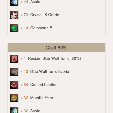
x 44
Asofe
x 73
Crystal: B-Grade
x 14
Gemstone B
Craft 60%
x 1
Recipe: Blue Wolf Tunic (60%)
x 13
Blue Wolf Tunic Fabric
x 64
Crafted Leather
x 32
Metallic Fiber
x 32
Asofe