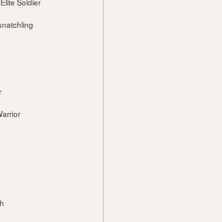
Elite Soldier
rsnatchling
r
Warrior
ch