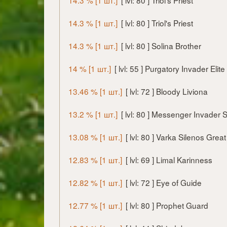
14.3 % [1 шт.]
[ lvl: 80 ] Triol's Priest
14.3 % [1 шт.]
[ lvl: 80 ] Triol's Priest
14.3 % [1 шт.]
[ lvl: 80 ] Solina Brother
14 % [1 шт.]
[ lvl: 55 ] Purgatory Invader Elite
13.46 % [1 шт.]
[ lvl: 72 ] Bloody Liviona
13.2 % [1 шт.]
[ lvl: 80 ] Messenger Invader S
13.08 % [1 шт.]
[ lvl: 80 ] Varka Silenos Grea
12.83 % [1 шт.]
[ lvl: 69 ] Limal Karinness
12.82 % [1 шт.]
[ lvl: 72 ] Eye of Guide
12.77 % [1 шт.]
[ lvl: 80 ] Prophet Guard