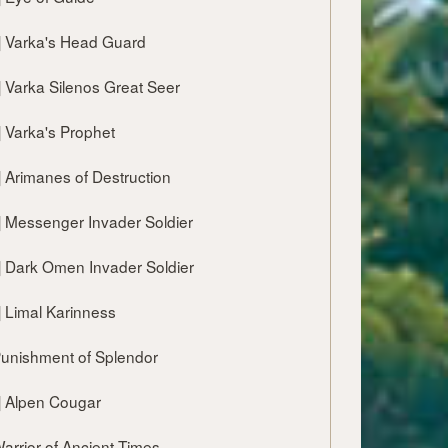
0 ] Varka's Head Guard
0 ] Varka Silenos Great Seer
0 ] Varka's Prophet
0 ] Arimanes of Destruction
0 ] Messenger Invader Soldier
0 ] Dark Omen Invader Soldier
9 ] Limal Karinness
] Punishment of Splendor
9 ] Alpen Cougar
] Warrior of Ancient Times