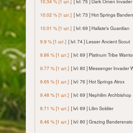
10.34 % [1 шт.]
[ lvl: 75 ] Dark Omen Invader 
10.02 % [1 шт.]
[ lvl: 73 ] Hot Springs Bande
10.01 % [1 шт.]
[ lvl: 69 ] Hallate's Guardian
9.9 % [1 шт.]
[ lvl: 74 ] Lesser Ancient Scout
9.86 % [1 шт.]
[ lvl: 69 ] Platinum Tribe Warrio
9.77 % [1 шт.]
[ lvl: 80 ] Messenger Invader 
9.65 % [1 шт.]
[ lvl: 76 ] Hot Springs Atrox
9.48 % [1 шт.]
[ lvl: 69 ] Nephilim Archbishop
8.71 % [1 шт.]
[ lvl: 69 ] Lilim Soldier
8.46 % [1 шт.]
[ lvl: 80 ] Grazing Bandersnat