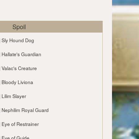
Spoil
2 ] Sly Hound Dog
9 ] Hallate's Guardian
9 ] Valac's Creature
2 ] Bloody Liviona
 ] Lilim Slayer
5 ] Nephilim Royal Guard
1 ] Eye of Restrainer
2 ] Eye of Guide