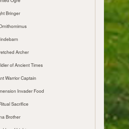
Tainted Ogre
ight Bringer
 ] Ornithomimus
Shindebarn
 Wretched Archer
Soldier of Ancient Times
] Ant Warrior Captain
 Dimension Invader Food
] Ritual Sacrifice
lina Brother