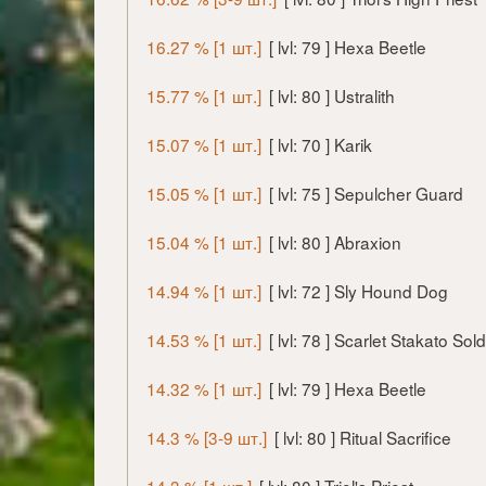
16.27 % [1 шт.]
[ lvl: 79 ] Hexa Beetle
15.77 % [1 шт.]
[ lvl: 80 ] Ustralith
15.07 % [1 шт.]
[ lvl: 70 ] Karik
15.05 % [1 шт.]
[ lvl: 75 ] Sepulcher Guard
15.04 % [1 шт.]
[ lvl: 80 ] Abraxion
14.94 % [1 шт.]
[ lvl: 72 ] Sly Hound Dog
14.53 % [1 шт.]
[ lvl: 78 ] Scarlet Stakato Sold
14.32 % [1 шт.]
[ lvl: 79 ] Hexa Beetle
14.3 % [3-9 шт.]
[ lvl: 80 ] Ritual Sacrifice