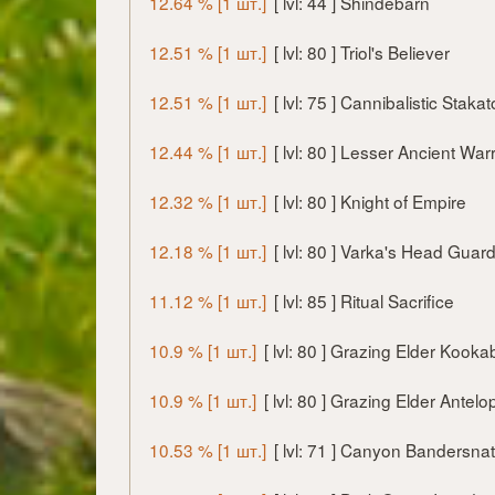
12.64 % [1 шт.]
[ lvl: 44 ] Shindebarn
12.51 % [1 шт.]
[ lvl: 80 ] Triol's Believer
12.51 % [1 шт.]
[ lvl: 75 ] Cannibalistic Stak
12.44 % [1 шт.]
[ lvl: 80 ] Lesser Ancient Warr
12.32 % [1 шт.]
[ lvl: 80 ] Knight of Empire
12.18 % [1 шт.]
[ lvl: 80 ] Varka's Head Guar
11.12 % [1 шт.]
[ lvl: 85 ] Ritual Sacrifice
10.9 % [1 шт.]
[ lvl: 80 ] Grazing Elder Kooka
10.9 % [1 шт.]
[ lvl: 80 ] Grazing Elder Antelo
10.53 % [1 шт.]
[ lvl: 71 ] Canyon Bandersna