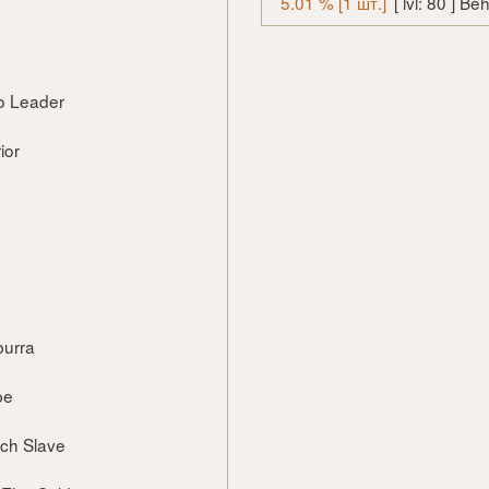
5.01 % [1 шт.]
[ lvl: 80 ] Be
ato Leader
ior
d
burra
pe
tch Slave