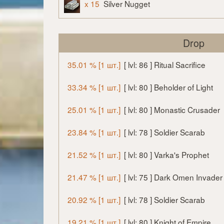
x 15
Silver Nugget
Drop
35.01 % [1 шт.]
[ lvl: 86 ] Ritual Sacrifice
33.34 % [1 шт.]
[ lvl: 80 ] Beholder of Light
25.01 % [1 шт.]
[ lvl: 80 ] Monastic Crusader
23.84 % [1 шт.]
[ lvl: 78 ] Soldier Scarab
21.52 % [1 шт.]
[ lvl: 80 ] Varka's Prophet
21.47 % [1 шт.]
[ lvl: 75 ] Dark Omen Invader 
20.92 % [1 шт.]
[ lvl: 78 ] Soldier Scarab
19.21 % [1 шт.]
[ lvl: 80 ] Knight of Empire