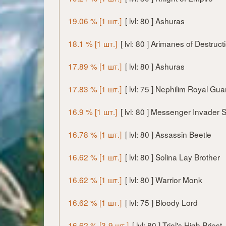
19.06 % [1 шт.]
[ lvl: 80 ] Ashuras
18.1 % [1 шт.]
[ lvl: 80 ] Arimanes of Destruct
17.89 % [1 шт.]
[ lvl: 80 ] Ashuras
17.83 % [1 шт.]
[ lvl: 75 ] Nephilim Royal Gua
16.9 % [1 шт.]
[ lvl: 80 ] Messenger Invader
16.78 % [1 шт.]
[ lvl: 80 ] Assassin Beetle
16.62 % [1 шт.]
[ lvl: 80 ] Solina Lay Brother
16.62 % [1 шт.]
[ lvl: 80 ] Warrior Monk
16.62 % [1 шт.]
[ lvl: 75 ] Bloody Lord
16.62 % [3-9 шт.]
[ lvl: 80 ] Triol's High Priest