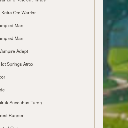
0 ] Ketra Orc Warrior
 Trampled Man
 Trampled Man
 ] Vampire Adept
] Hot Springs Atrox
icor
orfe
 Malruk Succubus Turen
Forest Runner