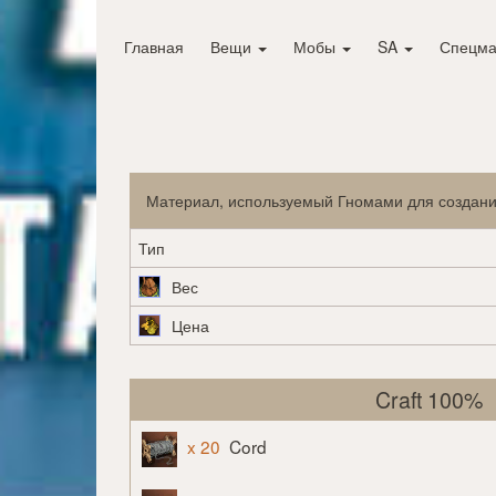
Главная
Вещи
Мобы
SA
Спецма
Материал, используемый Гномами для создани
Тип
Вес
Цена
Craft 100%
x 20
Cord