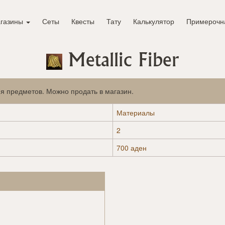
газины
Сеты
Квесты
Тату
Калькулятор
Примерочн
Metallic Fiber
я предметов. Можно продать в магазин.
Материалы
2
700 аден