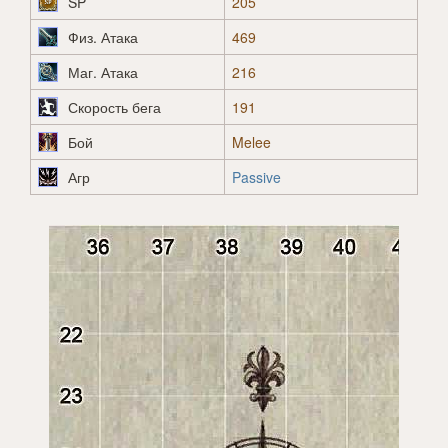
SP
205
Физ. Атака
469
Маг. Атака
216
Скорость бега
191
Бой
Melee
Агр
Passive