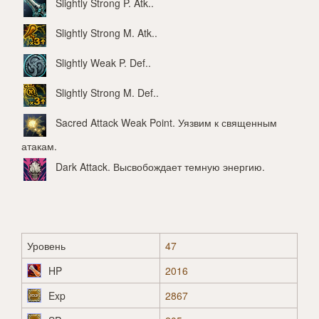
Slightly Strong P. Atk.
.
Slightly Strong M. Atk.
.
Slightly Weak P. Def.
.
Slightly Strong M. Def.
.
Sacred Attack Weak Point
. Уязвим к священным
атакам.
Dark Attack
. Высвобождает темную энергию.
Уровень
47
HP
2016
Exp
2867