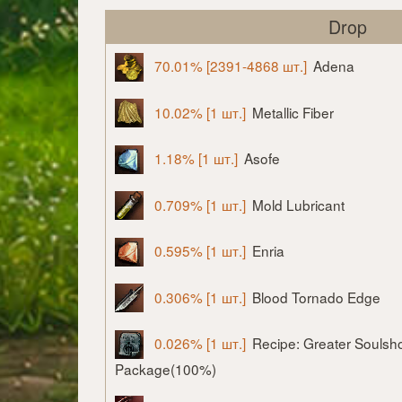
Drop
70.01% [2391-4868 шт.]
Adena
10.02% [1 шт.]
Metallic Fiber
1.18% [1 шт.]
Asofe
0.709% [1 шт.]
Mold Lubricant
0.595% [1 шт.]
Enria
0.306% [1 шт.]
Blood Tornado Edge
0.026% [1 шт.]
Recipe: Greater Soulsh
Package(100%)