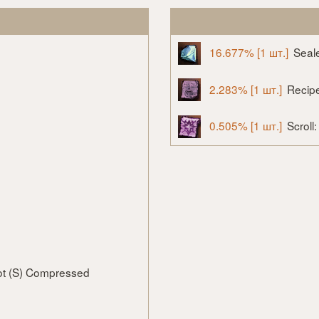
16.677% [1 шт.]
Seal
2.283% [1 шт.]
Recip
0.505% [1 шт.]
Scroll
ot (S) Compressed