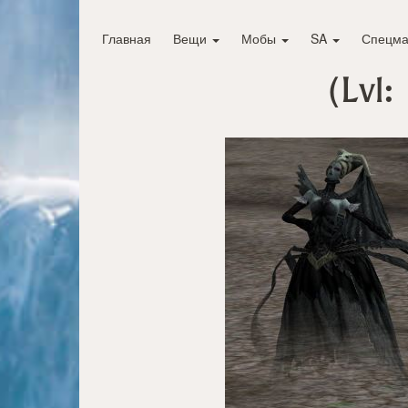
Главная
Вещи
Мобы
SA
Спецма
(Lvl: