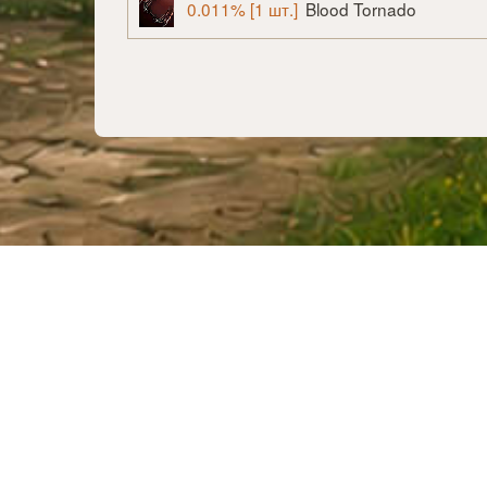
0.011% [1 шт.]
Blood Tornado