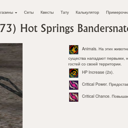
газины
Сеты
Квесты
Тату
Калькулятор
Примерочн
 73)
Hot Springs Bandersnat
Animals
. На этих живот
существа нападают первыми, но
гостей со своей территории.
HP Increase (2x)
.
Critical Power
. Предоста
Critical Chance
. Повышае