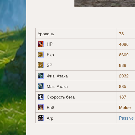
Уровень
73
HP
4086
Exp
8609
SP
886
Физ. Атака
2032
Маг. Атака
885
Скорость бега
187
Бой
Melee
Агр
Passive