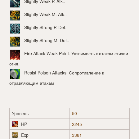
Slightly Weak P. Atk.
.
Slightly Weak M. Atk.
.
Slightly Strong P. Def.
.
Slightly Strong M. Def.
.
Fire Attack Weak Point
. Уязвимость к атакам стихии
огня.
Resist Poison Attacks
. Сопротивление к
отравляющим атакам
Уровень
50
HP
2245
Exp
3381