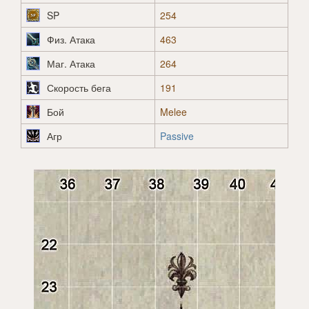
SP
254
Физ. Атака
463
Маг. Атака
264
Скорость бега
191
Бой
Melee
Агр
Passive