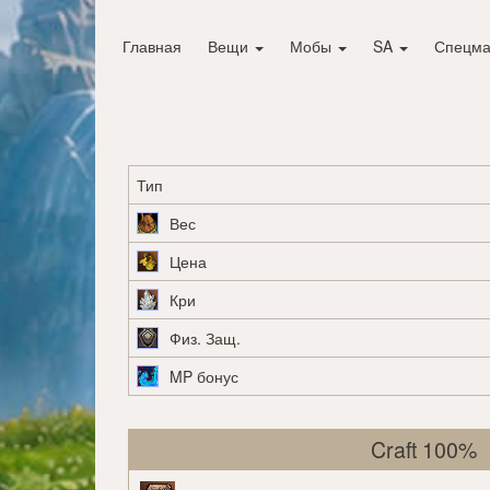
Главная
Вещи
Мобы
SA
Спецма
Тип
Вес
Цена
Кри
Физ. Защ.
MP бонус
Craft 100%