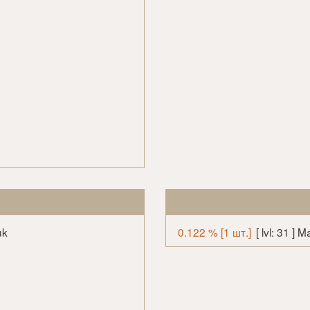
uk
0.122 % [1 шт.]
[ lvl: 31 ]