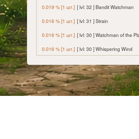
0.019 % [1 шт.]
[ lvl: 32 ] Bandit Watchman
0.016 % [1 шт.]
[ lvl: 31 ] Strain
0.016 % [1 шт.]
[ lvl: 30 ] Watchman of the Pl
0.016 % [1 шт.]
[ lvl: 30 ] Whispering Wind