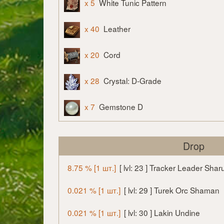
x 5
White Tunic Pattern
x 40
Leather
x 20
Cord
x 28
Crystal: D-Grade
x 7
Gemstone D
Drop
8.75 % [1 шт.]
[ lvl: 23 ] Tracker Leader Shar
0.021 % [1 шт.]
[ lvl: 29 ] Turek Orc Shaman
0.021 % [1 шт.]
[ lvl: 30 ] Lakin Undine