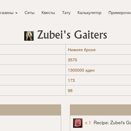
газины
Сеты
Квесты
Тату
Калькулятор
Примерочн
Zubei's Gaiters
Нижняя броня
3570
1300000 аден
173
98
x 1
Recipe: Zubei's Ga