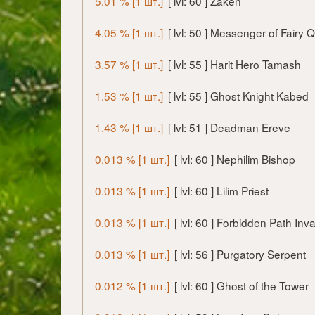
5.01 % [1 шт.]
[ lvl: 60 ] Zaken
4.05 % [1 шт.]
[ lvl: 50 ] Messenger of Fairy
3.57 % [1 шт.]
[ lvl: 55 ] Harit Hero Tamash
1.53 % [1 шт.]
[ lvl: 55 ] Ghost Knight Kabed
1.43 % [1 шт.]
[ lvl: 51 ] Deadman Ereve
0.013 % [1 шт.]
[ lvl: 60 ] Nephilim Bishop
0.013 % [1 шт.]
[ lvl: 60 ] Lilim Priest
0.013 % [1 шт.]
[ lvl: 60 ] Forbidden Path Inva
0.013 % [1 шт.]
[ lvl: 56 ] Purgatory Serpent
0.012 % [1 шт.]
[ lvl: 60 ] Ghost of the Tower