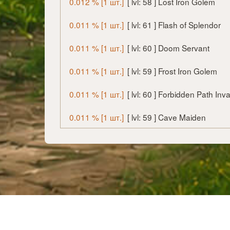
0.012 % [1 шт.]
[ lvl: 58 ] Lost Iron Golem
0.011 % [1 шт.]
[ lvl: 61 ] Flash of Splendor
0.011 % [1 шт.]
[ lvl: 60 ] Doom Servant
0.011 % [1 шт.]
[ lvl: 59 ] Frost Iron Golem
0.011 % [1 шт.]
[ lvl: 60 ] Forbidden Path In
0.011 % [1 шт.]
[ lvl: 59 ] Cave Maiden