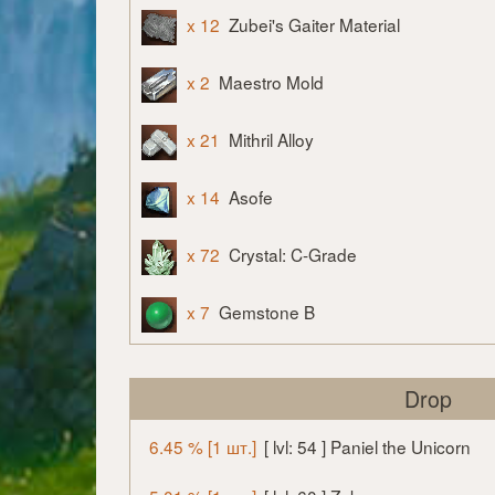
x 12
Zubei's Gaiter Material
x 2
Maestro Mold
x 21
Mithril Alloy
x 14
Asofe
x 72
Crystal: C-Grade
x 7
Gemstone B
Drop
6.45 % [1 шт.]
[ lvl: 54 ] Paniel the Unicorn