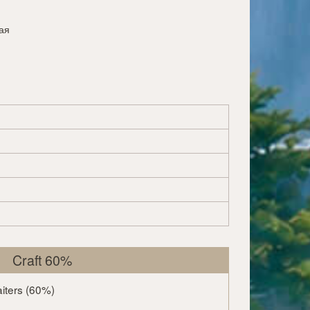
ая
Craft 60%
iters (60%)