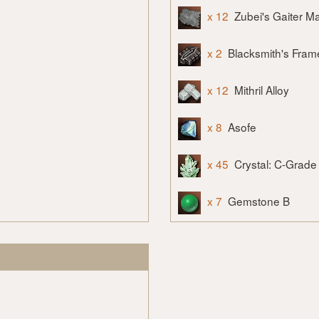
x 12
Zubei's Gaiter Ma
x 2
Blacksmith's Fram
x 12
Mithril Alloy
x 8
Asofe
x 45
Crystal: C-Grade
x 7
Gemstone B