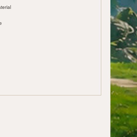
terial
e