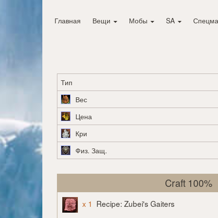
Главная
Вещи
Мобы
SA
Спецма
Тип
Вес
Цена
Кри
Физ. Защ.
Craft 100%
x 1
Recipe: Zubei's Gaiters