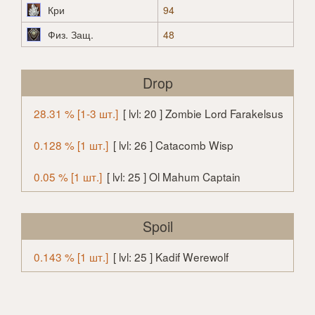
Кри
94
Физ. Защ.
48
Drop
28.31 % [1-3 шт.]
[ lvl: 20 ] Zombie Lord Farakelsus
0.128 % [1 шт.]
[ lvl: 26 ] Catacomb Wisp
0.05 % [1 шт.]
[ lvl: 25 ] Ol Mahum Captain
Spoil
0.143 % [1 шт.]
[ lvl: 25 ] Kadif Werewolf