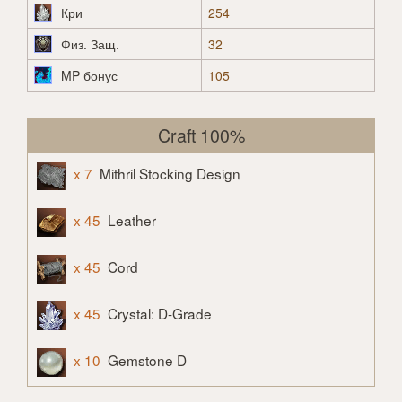
Кри
254
Физ. Защ.
32
MP бонус
105
Craft 100%
x 7
Mithril Stocking Design
x 45
Leather
x 45
Cord
x 45
Crystal: D-Grade
x 10
Gemstone D