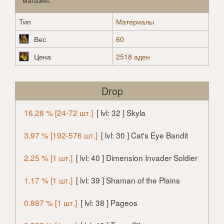
магазин.
Тип
Материалы
Вес
60
Цена
2518 аден
Drop
16.28 % [24-72 шт.]
[ lvl: 32 ] Skyla
3.97 % [192-576 шт.]
[ lvl: 30 ] Cat's Eye Bandit
2.25 % [1 шт.]
[ lvl: 40 ] Dimension Invader Soldier
1.17 % [1 шт.]
[ lvl: 39 ] Shaman of the Plains
0.887 % [1 шт.]
[ lvl: 38 ] Pageos