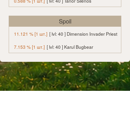
0.588 % [1 шт.]
[ lvl: 40 ] Tanor Silenos
Spoil
11.121 % [1 шт.]
[ lvl: 40 ] Dimension Invader Priest
7.153 % [1 шт.]
[ lvl: 40 ] Karul Bugbear