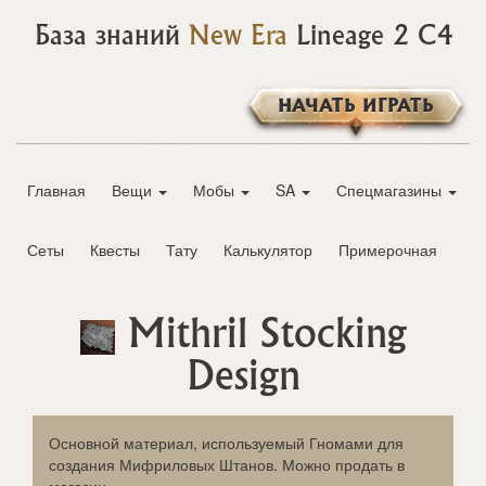
База знаний
New Era
Lineage 2 C4
НАЧАТЬ ИГРАТЬ
Главная
Вещи
Мобы
SA
Спецмагазины
Сеты
Квесты
Тату
Калькулятор
Примерочная
Mithril Stocking
Design
Основной материал, используемый Гномами для
создания Мифриловых Штанов. Можно продать в