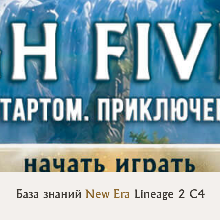
База знаний
New Era
Lineage 2 C4