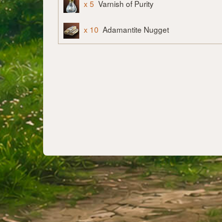
x 5
Varnish of Purity
x 10
Adamantite Nugget