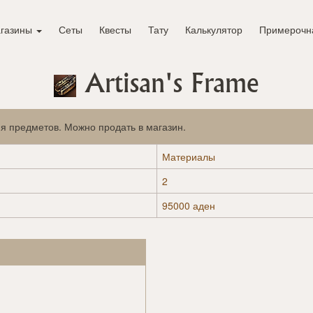
газины
Сеты
Квесты
Тату
Калькулятор
Примерочн
Artisan's Frame
я предметов. Можно продать в магазин.
Материалы
2
95000 аден