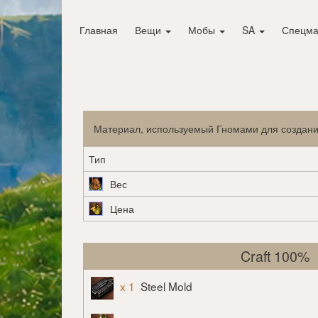
Главная
Вещи
Мобы
SA
Спецма
Материал, используемый Гномами для создани
Тип
Вес
Цена
Craft 100%
x 1
Steel Mold