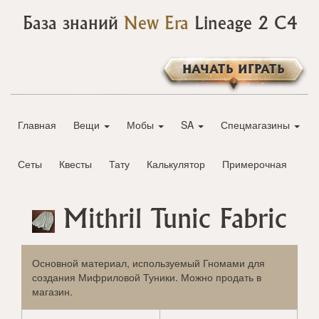
База знаний
New Era
Lineage 2 C4
НАЧАТЬ ИГРАТЬ
Главная
Вещи
Мобы
SA
Спецмагазины
Сеты
Квесты
Тату
Калькулятор
Примерочная
Mithril Tunic Fabric
Основной материал, используемый Гномами для
создания Мифриловой Туники. Можно продать в
магазин.