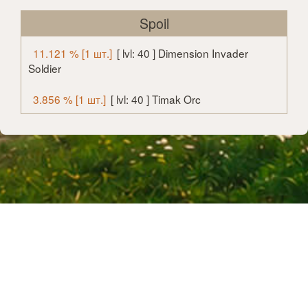
Spoil
11.121 % [1 шт.]
[ lvl: 40 ] Dimension Invader
Soldier
3.856 % [1 шт.]
[ lvl: 40 ] Timak Orc