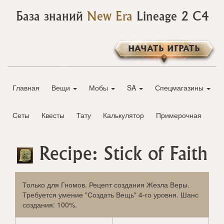
База знаний
New Era
Lineage 2 C4
НАЧАТЬ ИГРАТЬ
Главная
Вещи
Мобы
SA
Спецмагазины
Сеты
Квесты
Тату
Калькулятор
Примерочная
Recipe: Stick of Faith
Только для Гномов. Рецепт создания Жезла Веры.
Требуется умение "Создать Вещь" 4-го уровня. Шанс
создания: 100%.