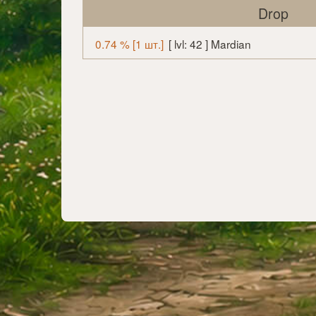
Drop
0.74 % [1 шт.]
[ lvl: 42 ] Mardian