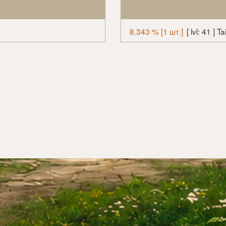
8.343 % [1 шт.]
[ lvl: 41 ] 