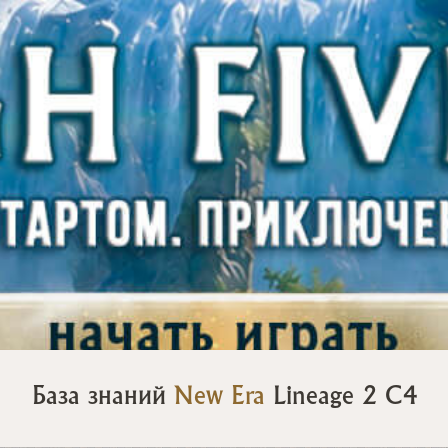
База знаний
New Era
Lineage 2 C4