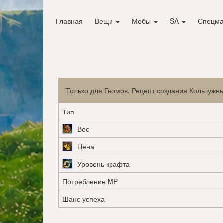
Главная
Вещи
Мобы
SA
Спецма
Только для Гномов. Рецепт создания Кольчужны
Тип
Вес
Цена
Уровень крафта
Потребление MP
Шанс успеха