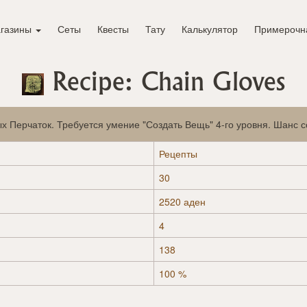
газины
Сеты
Квесты
Тату
Калькулятор
Примерочн
Recipe: Chain Gloves
х Перчаток. Требуется умение "Создать Вещь" 4-го уровня. Шанс 
Рецепты
30
2520 аден
4
138
100 %