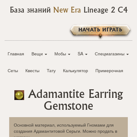
База знаний
New Era
Lineage 2 C4
НАЧАТЬ ИГРАТЬ
Главная
Вещи
Мобы
SA
Спецмагазины
Сеты
Квесты
Тату
Калькулятор
Примерочная
Adamantite Earring
Gemstone
Основной материал, используемый Гномами для
создания Адамантитовой Серьги. Можно продать в