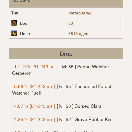
магазин.
Тип
Материалы
Вес
60
Цена
3813 аден
Drop
11.19 % [81-243 шт.]
[ lvl: 55 ] Pagan Watcher
Cerberon
5.58 % [81-243 шт.]
[ lvl: 55 ] Enchanted Forest
Watcher Ruell
4.67 % [81-243 шт.]
[ lvl: 50 ] Cursed Clara
4.35 % [81-243 шт.]
[ lvl: 52 ] Grave Robber Kim