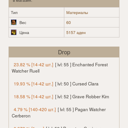
в магазин.
Тип
Материалы
Вес
60
Цена
5157 аден
Drop
23.82 % [14-42 шт.]
[ lvl: 55 ] Enchanted Forest
Watcher Ruell
19.93 % [14-42 шт.]
[ lvl: 50 ] Cursed Clara
18.58 % [14-42 шт.]
[ lvl: 52 ] Grave Robber Kim
4.79 % [140-420 шт.]
[ lvl: 55 ] Pagan Watcher
Cerberon