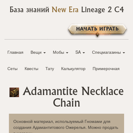
База знаний
New Era
Lineage 2 C4
НАЧАТЬ ИГРАТЬ
Главная
Вещи
Мобы
SA
Спецмагазины
Сеты
Квесты
Тату
Калькулятор
Примерочная
Adamantite Necklace
Chain
Основной материал, используемый Гномами для
создания Адамантитового Ожерелья. Можно продать