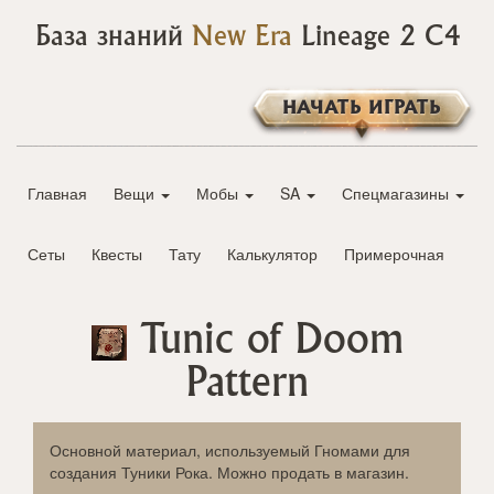
База знаний
New Era
Lineage 2 C4
НАЧАТЬ ИГРАТЬ
Главная
Вещи
Мобы
SA
Спецмагазины
Сеты
Квесты
Тату
Калькулятор
Примерочная
Tunic of Doom
Pattern
Основной материал, используемый Гномами для
создания Туники Рока. Можно продать в магазин.