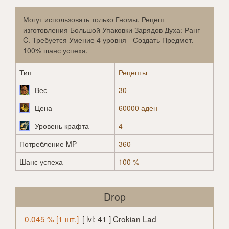
Могут использовать только Гномы. Рецепт
изготовления Большой Упаковки Зарядов Духа: Ранг
C. Требуется Умение 4 уровня - Создать Предмет.
100% шанс успеха.
Тип
Рецепты
Вес
30
Цена
60000 аден
Уровень крафта
4
Потребление MP
360
Шанс успеха
100 %
Drop
0.045 % [1 шт.]
[ lvl: 41 ] Crokian Lad