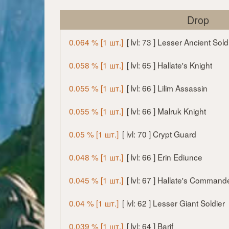
Drop
0.064 % [1 шт.]
[ lvl: 73 ] Lesser Ancient Sold
0.058 % [1 шт.]
[ lvl: 65 ] Hallate's Knight
0.055 % [1 шт.]
[ lvl: 66 ] Lilim Assassin
0.055 % [1 шт.]
[ lvl: 66 ] Malruk Knight
0.05 % [1 шт.]
[ lvl: 70 ] Crypt Guard
0.048 % [1 шт.]
[ lvl: 66 ] Erin Ediunce
0.045 % [1 шт.]
[ lvl: 67 ] Hallate's Command
0.04 % [1 шт.]
[ lvl: 62 ] Lesser Giant Soldier
0.039 % [1 шт.]
[ lvl: 64 ] Barif