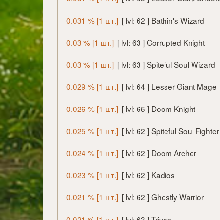
0.031 % [1 шт.]
[ lvl: 62 ] Bathin's Wizard
0.03 % [1 шт.]
[ lvl: 63 ] Corrupted Knight
0.03 % [1 шт.]
[ lvl: 63 ] Spiteful Soul Wizard
0.029 % [1 шт.]
[ lvl: 64 ] Lesser Giant Mage
0.026 % [1 шт.]
[ lvl: 65 ] Doom Knight
0.025 % [1 шт.]
[ lvl: 62 ] Spiteful Soul Fighter
0.024 % [1 шт.]
[ lvl: 62 ] Doom Archer
0.023 % [1 шт.]
[ lvl: 62 ] Kadios
0.021 % [1 шт.]
[ lvl: 62 ] Ghostly Warrior
0.021 % [1 шт.]
[ lvl: 63 ] Trives