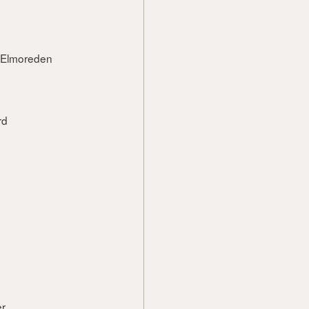
of Elmoreden
rd
er