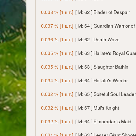
0.038 % [1 шт.]
[ lvl: 62 ] Blader of Despair
0.037 % [1 шт.]
[ lvl: 64 ] Guardian Warrior 
0.036 % [1 шт.]
[ lvl: 62 ] Death Wave
0.035 % [1 шт.]
[ lvl: 63 ] Hallate's Royal Gua
0.035 % [1 шт.]
[ lvl: 63 ] Slaughter Bathin
0.034 % [1 шт.]
[ lvl: 64 ] Hallate's Warrior
0.032 % [1 шт.]
[ lvl: 65 ] Spiteful Soul Leader
0.032 % [1 шт.]
[ lvl: 67 ] Mul's Knight
0.032 % [1 шт.]
[ lvl: 64 ] Elmoradan's Maid
0.031 % [1 шт.]
[ lvl: 63 ] Lesser Giant Shoot