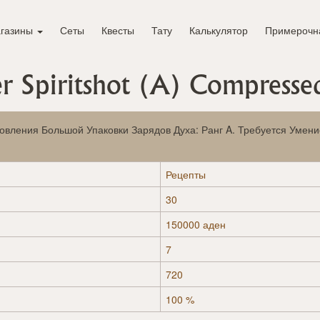
газины
Сеты
Квесты
Тату
Калькулятор
Примерочн
er Spiritshot (A) Compress
товления Большой Упаковки Зарядов Духа: Ранг A. Требуется Умен
Рецепты
30
150000 аден
7
720
100 %