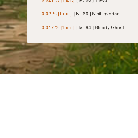
0.02 % [1 шт.]
[ lvl: 66 ] Nihil Invader
0.017 % [1 шт.]
[ lvl: 64 ] Bloody Ghost