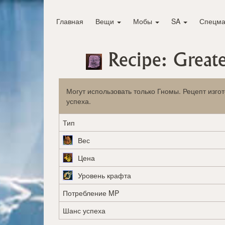
Главная
Вещи
Мобы
SA
Спецма
Recipe: Great
Могут использовать только Гномы. Рецепт изго
успеха.
Тип
Вес
Цена
Уровень крафта
Потребление MP
Шанс успеха