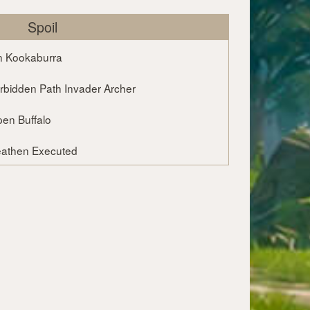
Spoil
pen Kookaburra
 Forbidden Path Invader Archer
Alpen Buffalo
 Heathen Executed