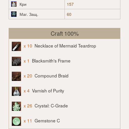
Кри
157
Маг. Защ.
60
Craft 100%
x 10
Necklace of Mermaid Teardrop
x 1
Blacksmith's Frame
x 20
Compound Braid
x 4
Varnish of Purity
x 26
Crystal: C-Grade
x 11
Gemstone C