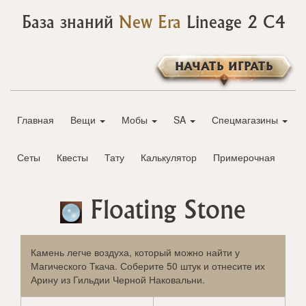
База знаний
New Era
Lineage 2 C4
НАЧАТЬ ИГРАТЬ
Главная
Вещи
Мобы
SA
Спецмагазины
Сеты
Квесты
Тату
Калькулятор
Примерочная
Floating Stone
Камень легче воздуха, который можно найти у
Магического Ткача. Соберите 50 штук и отнесите их
Арину из Гильдии Черной Наковальни.