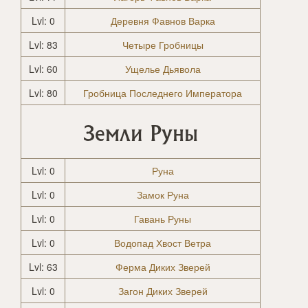
Lvl: 0
Деревня Фавнов Варка
Lvl: 83
Четыре Гробницы
Lvl: 60
Ущелье Дьявола
Lvl: 80
Гробница Последнего Императора
Земли Руны
Lvl: 0
Руна
Lvl: 0
Замок Руна
Lvl: 0
Гавань Руны
Lvl: 0
Водопад Хвост Ветра
Lvl: 63
Ферма Диких Зверей
Lvl: 0
Загон Диких Зверей