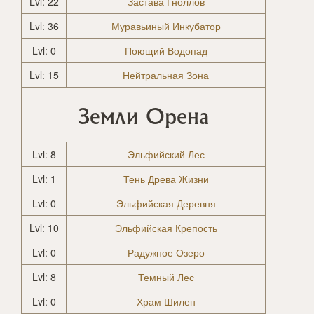
Lvl: 22
Застава Гноллов
Lvl: 36
Муравьиный Инкубатор
Lvl: 0
Поющий Водопад
Lvl: 15
Нейтральная Зона
Земли Орена
Lvl: 8
Эльфийский Лес
Lvl: 1
Тень Древа Жизни
Lvl: 0
Эльфийская Деревня
Lvl: 10
Эльфийская Крепость
Lvl: 0
Радужное Озеро
Lvl: 8
Темный Лес
Lvl: 0
Храм Шилен