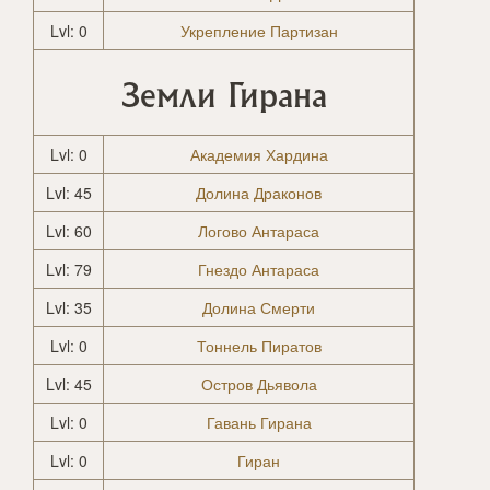
Lvl: 0
Укрепление Партизан
Земли Гирана
Lvl: 0
Академия Хардина
Lvl: 45
Долина Драконов
Lvl: 60
Логово Антараса
Lvl: 79
Гнездо Антараса
Lvl: 35
Долина Смерти
Lvl: 0
Тоннель Пиратов
Lvl: 45
Остров Дьявола
Lvl: 0
Гавань Гирана
Lvl: 0
Гиран