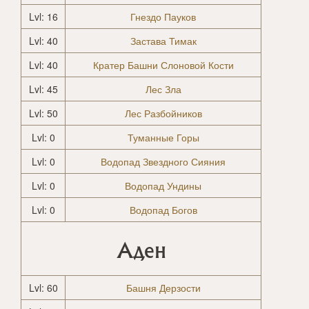
Lvl: 16
Гнездо Пауков
Lvl: 40
Застава Тимак
Lvl: 40
Кратер Башни Слоновой Кости
Lvl: 45
Лес Зла
Lvl: 50
Лес Разбойников
Lvl: 0
Туманные Горы
Lvl: 0
Водопад Звездного Сияния
Lvl: 0
Водопад Ундины
Lvl: 0
Водопад Богов
Аден
Lvl: 60
Башня Дерзости