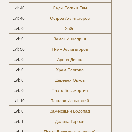
Lvl: 40
Сады Богини Евы
Lvl: 40
Остров Аллигаторов
Lvl: 0
Хейн
Lvl: 0
Замок Иннадрил
Lvl: 38
Пляж Аллигаторов
Lvl: 0
Арена Диона
Lvl: 0
Храм Паагрио
Lvl: 0
Деревня Орков
Lvl: 0
Плато Бессмертия
Lvl: 10
Пещера Испытаний
Lvl: 0
Замерзший Водопад
Lvl: 1
Долина Героев
Lvl: 8
Плато Бессмертия (север)