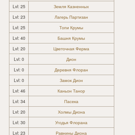
Lvl: 25
Земля Казненных
Lvl: 23
Лагерь Партизан
Lvl: 25
Топи Крумы
Lvl: 40
Башня Крумы
Lvl: 20
Цветочная Ферма
Lvl: 0
Дион
Lvl: 0
Деревня Флоран
Lvl: 0
Замок Дион
Lvl: 46
Каньон Танор
Lvl: 34
Пасека
Lvl: 20
Холмы Диона
Lvl: 30
Угодья Флорана
Lvl: 23
Равнины Диона