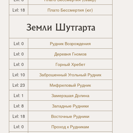
Lvl: 18
Плато Бессмертия (юг)
Земли Шутгарта
Lvl: 0
Рудник Возрождения
Lvl: 0
Деревня Гномов
Lvl: 0
Горный Хребет
Lvl: 10
Заброшенный Угольный Рудник
Lvl: 23
Мифриловый Рудник
Lvl: 1
Замерзшая Долина
Lvl: 8
Западные Рудники
Lvl: 18
Восточные Рудники
Lvl: 0
Проход к Рудникам