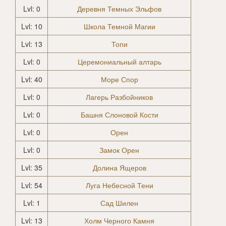
Lvl: 0
Деревня Темных Эльфов
Lvl: 10
Школа Темной Магии
Lvl: 13
Топи
Lvl: 0
Церемониальный алтарь
Lvl: 40
Море Спор
Lvl: 0
Лагерь Разбойников
Lvl: 0
Башня Слоновой Кости
Lvl: 0
Орен
Lvl: 0
Замок Орен
Lvl: 35
Долина Ящеров
Lvl: 54
Луга Небесной Тени
Lvl: 1
Сад Шилен
Lvl: 13
Холм Черного Камня