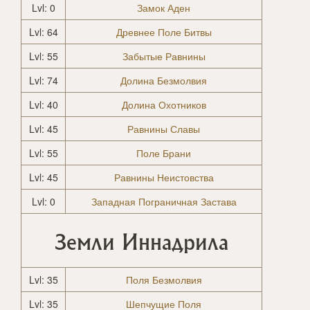
Lvl: 0
Замок Аден
Lvl: 64
Древнее Поле Битвы
Lvl: 55
Забытые Равнины
Lvl: 74
Долина Безмолвия
Lvl: 40
Долина Охотников
Lvl: 45
Равнины Славы
Lvl: 55
Поле Брани
Lvl: 45
Равнины Неистовства
Lvl: 0
Западная Пограничная Застава
Земли Иннадрила
Lvl: 35
Поля Безмолвия
Lvl: 35
Шепчущие Поля