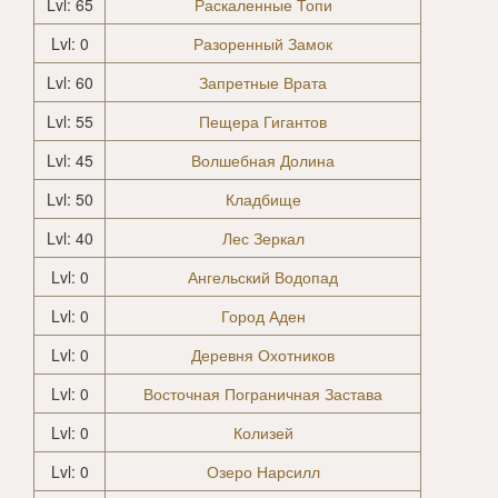
Lvl: 65
Раскаленные Топи
Lvl: 0
Разоренный Замок
Lvl: 60
Запретные Врата
Lvl: 55
Пещера Гигантов
Lvl: 45
Волшебная Долина
Lvl: 50
Кладбище
Lvl: 40
Лес Зеркал
Lvl: 0
Ангельский Водопад
Lvl: 0
Город Аден
Lvl: 0
Деревня Охотников
Lvl: 0
Восточная Пограничная Застава
Lvl: 0
Колизей
Lvl: 0
Озеро Нарсилл