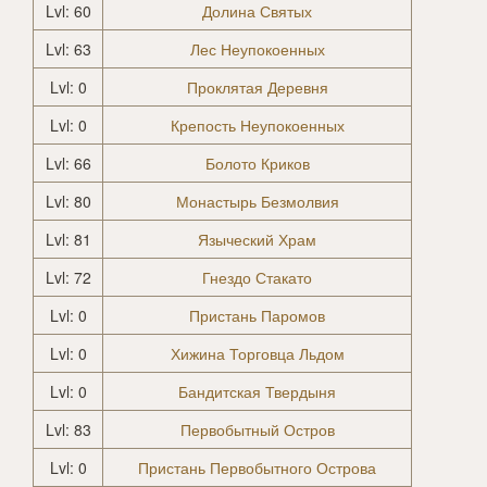
Lvl: 60
Долина Святых
Lvl: 63
Лес Неупокоенных
Lvl: 0
Проклятая Деревня
Lvl: 0
Крепость Неупокоенных
Lvl: 66
Болото Криков
Lvl: 80
Монастырь Безмолвия
Lvl: 81
Языческий Храм
Lvl: 72
Гнездо Стакато
Lvl: 0
Пристань Паромов
Lvl: 0
Хижина Торговца Льдом
Lvl: 0
Бандитская Твердыня
Lvl: 83
Первобытный Остров
Lvl: 0
Пристань Первобытного Острова