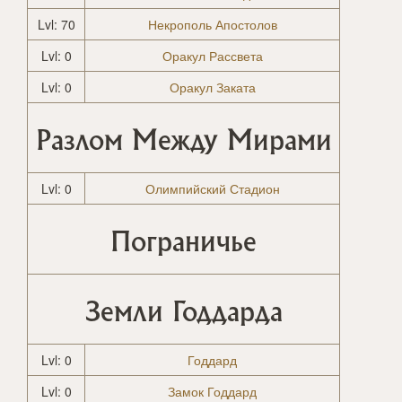
Lvl: 70
Некрополь Апостолов
Lvl: 0
Оракул Рассвета
Lvl: 0
Оракул Заката
Разлом Между Мирами
Lvl: 0
Олимпийский Стадион
Пограничье
Земли Годдарда
Lvl: 0
Годдард
Lvl: 0
Замок Годдард