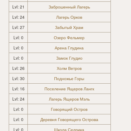
Lvl: 21
Заброшенный Лагерь
Lvl: 24
Лагерь Орков
Lvl: 27
Забытый Храм
Lvl: 0
Озеро Фельмер
Lvl: 0
Арена Глудина
Lvl: 0
Замок Глудио
Lvl: 26
Холм Ветров
Lvl: 30
Подножье Горы
Lvl: 16
Поселение Ящеров Лангк
Lvl: 24
Лагерь Ящеров Мэль
Lvl: 0
Говорящий Остров
Lvl: 0
Деревня Говорящего Острова
Lvl: 0
Школа Седрика