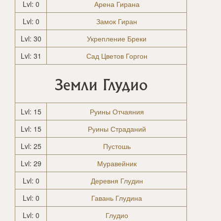
Lvl: 0
Арена Гирана
Lvl: 0
Замок Гиран
Lvl: 30
Укрепление Бреки
Lvl: 31
Сад Цветов Горгон
Земли Глудио
Lvl: 15
Руины Отчаяния
Lvl: 15
Руины Страданий
Lvl: 25
Пустошь
Lvl: 29
Муравейник
Lvl: 0
Деревня Глудин
Lvl: 0
Гавань Глудина
Lvl: 0
Глудио