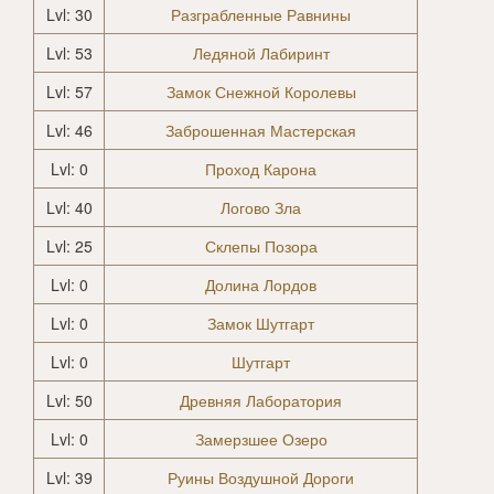
Lvl: 30
Разграбленные Равнины
Lvl: 53
Ледяной Лабиринт
Lvl: 57
Замок Снежной Королевы
Lvl: 46
Заброшенная Мастерская
Lvl: 0
Проход Карона
Lvl: 40
Логово Зла
Lvl: 25
Склепы Позора
Lvl: 0
Долина Лордов
Lvl: 0
Замок Шутгарт
Lvl: 0
Шутгарт
Lvl: 50
Древняя Лаборатория
Lvl: 0
Замерзшее Озеро
Lvl: 39
Руины Воздушной Дороги