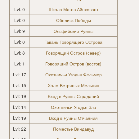
Lvl: 0
Школа Магов Айнховант
Lvl: 0
Обелиск Победы
Lvl: 9
Эльфийские Руины
Lvl: 0
Гавань Говорящего Острова
Lvl: 8
Говорящий Остров (север)
Lvl: 1
Говорящий Остров (восток)
Lvl: 17
Охотничьи Угодья Фельмер
Lvl: 15
Холм Ветряных Мельниц
Lvl: 19
Вход в Руины Страданий
Lvl: 14
Охотничьи Угодья Зла
Lvl: 19
Вход в Руины Отчаяния
Lvl: 22
Поместье Виндавуд