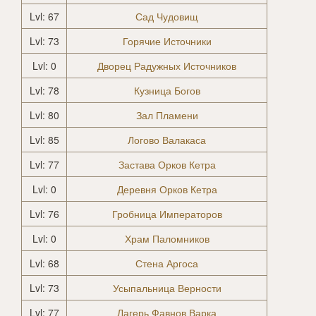
Lvl: 67
Сад Чудовищ
Lvl: 73
Горячие Источники
Lvl: 0
Дворец Радужных Источников
Lvl: 78
Кузница Богов
Lvl: 80
Зал Пламени
Lvl: 85
Логово Валакаса
Lvl: 77
Застава Орков Кетра
Lvl: 0
Деревня Орков Кетра
Lvl: 76
Гробница Императоров
Lvl: 0
Храм Паломников
Lvl: 68
Стена Аргоса
Lvl: 73
Усыпальница Верности
Lvl: 77
Лагерь Фавнов Варка