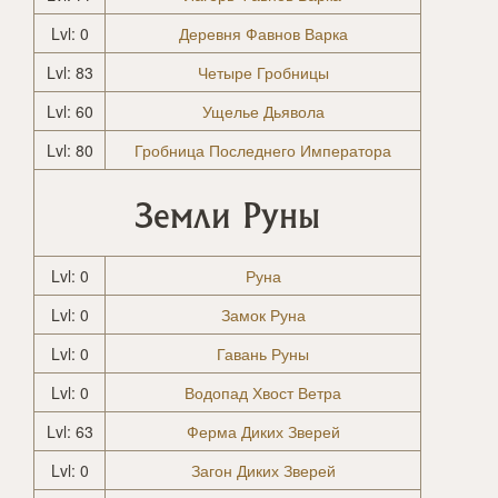
Lvl: 0
Деревня Фавнов Варка
Lvl: 83
Четыре Гробницы
Lvl: 60
Ущелье Дьявола
Lvl: 80
Гробница Последнего Императора
Земли Руны
Lvl: 0
Руна
Lvl: 0
Замок Руна
Lvl: 0
Гавань Руны
Lvl: 0
Водопад Хвост Ветра
Lvl: 63
Ферма Диких Зверей
Lvl: 0
Загон Диких Зверей