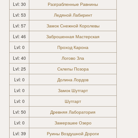
Lvl: 30
Разграбленные Равнины
Lvl: 53
Ледяной Лабиринт
Lvl: 57
Замок Снежной Королевы
Lvl: 46
Заброшенная Мастерская
Lvl: 0
Проход Карона
Lvl: 40
Логово Зла
Lvl: 25
Склепы Позора
Lvl: 0
Долина Лордов
Lvl: 0
Замок Шутгарт
Lvl: 0
Шутгарт
Lvl: 50
Древняя Лаборатория
Lvl: 0
Замерзшее Озеро
Lvl: 39
Руины Воздушной Дороги