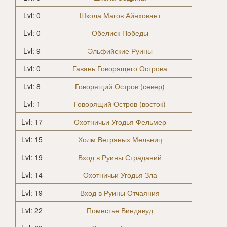
Lvl: 0
Школа Магов Айнховант
Lvl: 0
Обелиск Победы
Lvl: 9
Эльфийские Руины
Lvl: 0
Гавань Говорящего Острова
Lvl: 8
Говорящий Остров (север)
Lvl: 1
Говорящий Остров (восток)
Lvl: 17
Охотничьи Угодья Фельмер
Lvl: 15
Холм Ветряных Мельниц
Lvl: 19
Вход в Руины Страданий
Lvl: 14
Охотничьи Угодья Зла
Lvl: 19
Вход в Руины Отчаяния
Lvl: 22
Поместье Виндавуд