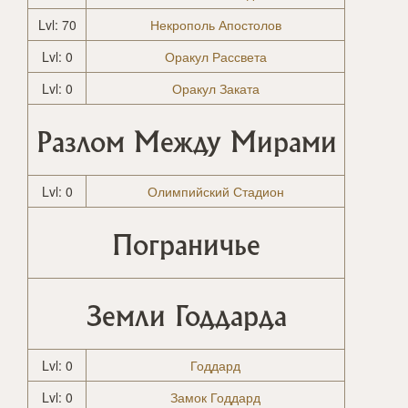
Lvl: 70
Некрополь Апостолов
Lvl: 0
Оракул Рассвета
Lvl: 0
Оракул Заката
Разлом Между Мирами
Lvl: 0
Олимпийский Стадион
Пограничье
Земли Годдарда
Lvl: 0
Годдард
Lvl: 0
Замок Годдард