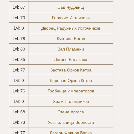
Lvl: 67
Сад Чудовищ
Lvl: 73
Горячие Источники
Lvl: 0
Дворец Радужных Источников
Lvl: 78
Кузница Богов
Lvl: 80
Зал Пламени
Lvl: 85
Логово Валакаса
Lvl: 77
Застава Орков Кетра
Lvl: 0
Деревня Орков Кетра
Lvl: 76
Гробница Императоров
Lvl: 0
Храм Паломников
Lvl: 68
Стена Аргоса
Lvl: 73
Усыпальница Верности
Lvl: 77
Лагерь Фавнов Варка