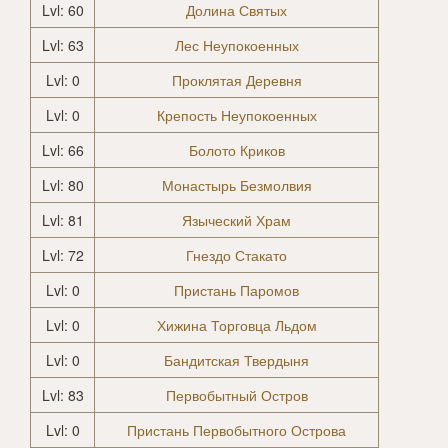
Lvl: 60
Долина Святых
Lvl: 63
Лес Неупокоенных
Lvl: 0
Проклятая Деревня
Lvl: 0
Крепость Неупокоенных
Lvl: 66
Болото Криков
Lvl: 80
Монастырь Безмолвия
Lvl: 81
Языческий Храм
Lvl: 72
Гнездо Стакато
Lvl: 0
Пристань Паромов
Lvl: 0
Хижина Торговца Льдом
Lvl: 0
Бандитская Твердыня
Lvl: 83
Первобытный Остров
Lvl: 0
Пристань Первобытного Острова