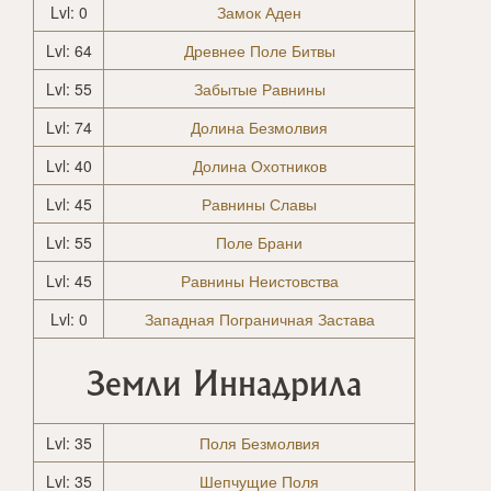
Lvl: 0
Замок Аден
Lvl: 64
Древнее Поле Битвы
Lvl: 55
Забытые Равнины
Lvl: 74
Долина Безмолвия
Lvl: 40
Долина Охотников
Lvl: 45
Равнины Славы
Lvl: 55
Поле Брани
Lvl: 45
Равнины Неистовства
Lvl: 0
Западная Пограничная Застава
Земли Иннадрила
Lvl: 35
Поля Безмолвия
Lvl: 35
Шепчущие Поля