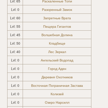
Lvl: 65
Раскаленные Топи
Lvl: 0
Разоренный Замок
Lvl: 60
Запретные Врата
Lvl: 55
Пещера Гигантов
Lvl: 45
Волшебная Долина
Lvl: 50
Кладбище
Lvl: 40
Лес Зеркал
Lvl: 0
Ангельский Водопад
Lvl: 0
Город Аден
Lvl: 0
Деревня Охотников
Lvl: 0
Восточная Пограничная Застава
Lvl: 0
Колизей
Lvl: 0
Озеро Нарсилл