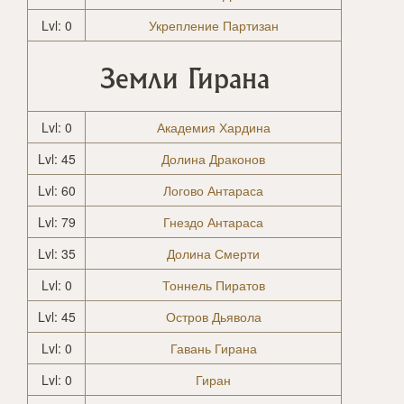
Lvl: 0
Укрепление Партизан
Земли Гирана
Lvl: 0
Академия Хардина
Lvl: 45
Долина Драконов
Lvl: 60
Логово Антараса
Lvl: 79
Гнездо Антараса
Lvl: 35
Долина Смерти
Lvl: 0
Тоннель Пиратов
Lvl: 45
Остров Дьявола
Lvl: 0
Гавань Гирана
Lvl: 0
Гиран