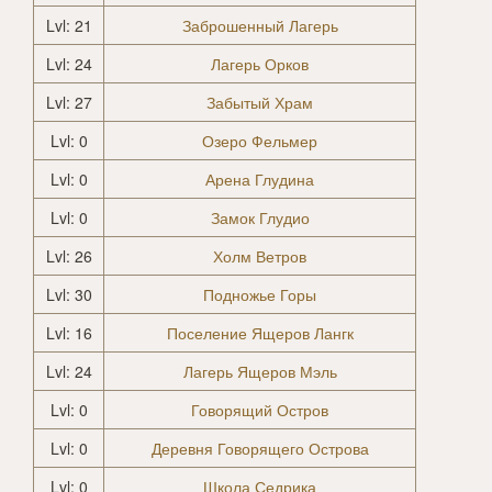
Lvl: 21
Заброшенный Лагерь
Lvl: 24
Лагерь Орков
Lvl: 27
Забытый Храм
Lvl: 0
Озеро Фельмер
Lvl: 0
Арена Глудина
Lvl: 0
Замок Глудио
Lvl: 26
Холм Ветров
Lvl: 30
Подножье Горы
Lvl: 16
Поселение Ящеров Лангк
Lvl: 24
Лагерь Ящеров Мэль
Lvl: 0
Говорящий Остров
Lvl: 0
Деревня Говорящего Острова
Lvl: 0
Школа Седрика