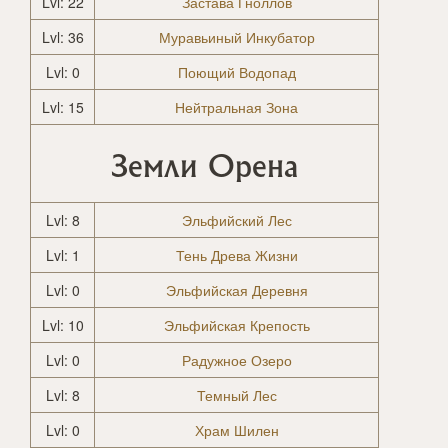
Lvl: 22
Застава Гноллов
Lvl: 36
Муравьиный Инкубатор
Lvl: 0
Поющий Водопад
Lvl: 15
Нейтральная Зона
Земли Орена
Lvl: 8
Эльфийский Лес
Lvl: 1
Тень Древа Жизни
Lvl: 0
Эльфийская Деревня
Lvl: 10
Эльфийская Крепость
Lvl: 0
Радужное Озеро
Lvl: 8
Темный Лес
Lvl: 0
Храм Шилен