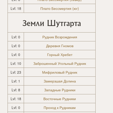
Lvl: 18
Плато Бессмертия (юг)
Земли Шутгарта
Lvl: 0
Рудник Возрождения
Lvl: 0
Деревня Гномов
Lvl: 0
Горный Хребет
Lvl: 10
Заброшенный Угольный Рудник
Lvl: 23
Мифриловый Рудник
Lvl: 1
Замерзшая Долина
Lvl: 8
Западные Рудники
Lvl: 18
Восточные Рудники
Lvl: 0
Проход к Рудникам