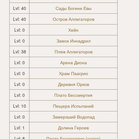
Lvl: 40
Сады Богини Евы
Lvl: 40
Остров Аллигаторов
Lvl: 0
Хейн
Lvl: 0
Замок Иннадрил
Lvl: 38
Пляж Аллигаторов
Lvl: 0
Арена Диона
Lvl: 0
Храм Паагрио
Lvl: 0
Деревня Орков
Lvl: 0
Плато Бессмертия
Lvl: 10
Пещера Испытаний
Lvl: 0
Замерзший Водопад
Lvl: 1
Долина Героев
Lvl: 8
Плато Бессмертия (север)