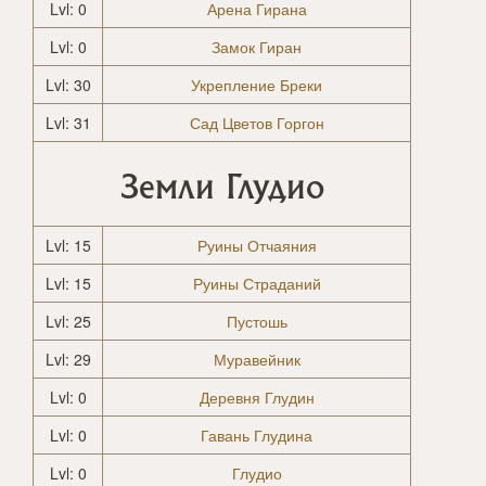
Lvl: 0
Арена Гирана
Lvl: 0
Замок Гиран
Lvl: 30
Укрепление Бреки
Lvl: 31
Сад Цветов Горгон
Земли Глудио
Lvl: 15
Руины Отчаяния
Lvl: 15
Руины Страданий
Lvl: 25
Пустошь
Lvl: 29
Муравейник
Lvl: 0
Деревня Глудин
Lvl: 0
Гавань Глудина
Lvl: 0
Глудио