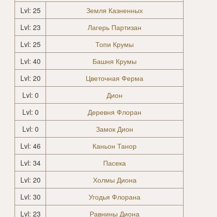
Lvl: 25
Земля Казненных
Lvl: 23
Лагерь Партизан
Lvl: 25
Топи Крумы
Lvl: 40
Башня Крумы
Lvl: 20
Цветочная Ферма
Lvl: 0
Дион
Lvl: 0
Деревня Флоран
Lvl: 0
Замок Дион
Lvl: 46
Каньон Танор
Lvl: 34
Пасека
Lvl: 20
Холмы Диона
Lvl: 30
Угодья Флорана
Lvl: 23
Равнины Диона