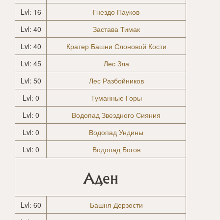
Lvl: 16
Гнездо Пауков
Lvl: 40
Застава Тимак
Lvl: 40
Кратер Башни Слоновой Кости
Lvl: 45
Лес Зла
Lvl: 50
Лес Разбойников
Lvl: 0
Туманные Горы
Lvl: 0
Водопад Звездного Сияния
Lvl: 0
Водопад Ундины
Lvl: 0
Водопад Богов
Аден
Lvl: 60
Башня Дерзости