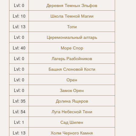
Lvl: 0
Деревня Темных Эльфов
Lvl: 10
Школа Темной Магии
Lvl: 13
Топи
Lvl: 0
Церемониальный алтарь
Lvl: 40
Море Спор
Lvl: 0
Лагерь Разбойников
Lvl: 0
Башня Слоновой Кости
Lvl: 0
Орен
Lvl: 0
Замок Орен
Lvl: 35
Долина Ящеров
Lvl: 54
Луга Небесной Тени
Lvl: 1
Сад Шилен
Lvl: 13
Холм Черного Камня