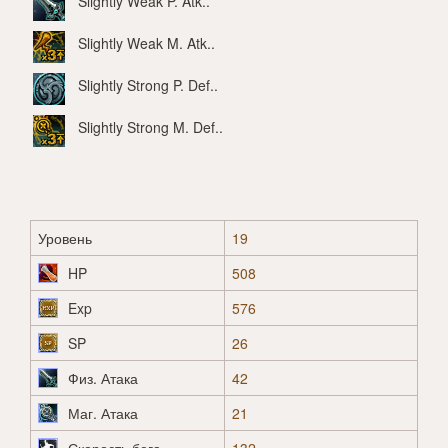
Slightly Weak P. Atk.
.
Slightly Weak M. Atk.
.
Slightly Strong P. Def.
.
Slightly Strong M. Def.
.
Уровень
19
HP
508
Exp
576
SP
26
Физ. Атака
42
Маг. Атака
21