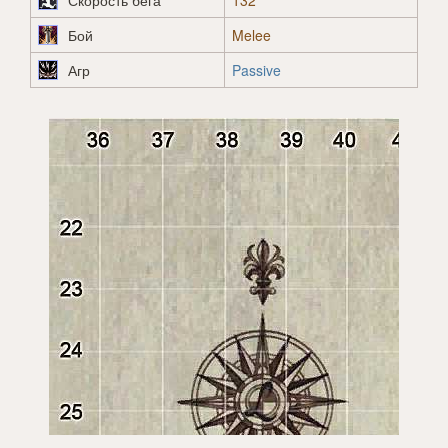
Скорость бега
132
Бой
Melee
Агр
Passive