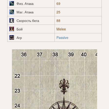
Физ. Атака
69
Маг. Атака
25
Скорость бега
88
Бой
Melee
Агр
Passive