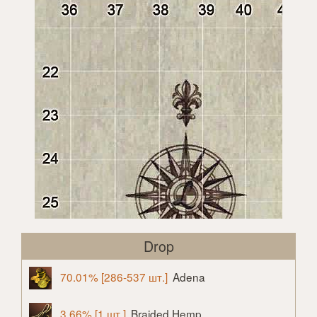
Drop
70.01% [286-537 шт.]
Adena
3.66% [1 шт.]
Braided Hemp