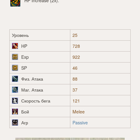
HP Increase (2x)
.
Уровень
25
HP
728
Exp
922
SP
46
Физ. Атака
88
Маг. Атака
37
Скорость бега
121
Бой
Melee
Агр
Passive