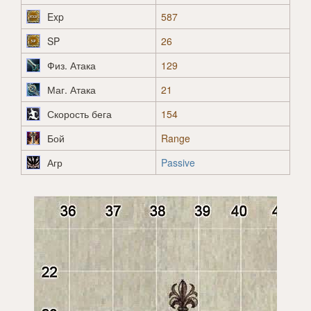
Exp
587
SP
26
Физ. Атака
129
Маг. Атака
21
Скорость бега
154
Бой
Range
Агр
Passive