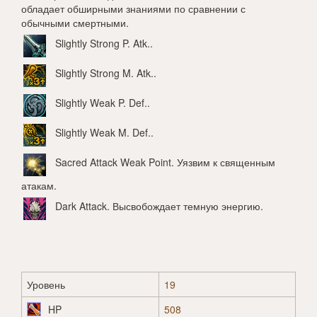
обладает обширными знаниями по сравнении с
обычными смертными.
Slightly Strong P. Atk.
.
Slightly Strong M. Atk.
.
Slightly Weak P. Def.
.
Slightly Weak M. Def.
.
Sacred Attack Weak Point
. Уязвим к священным
атакам.
Dark Attack
. Высвобождает темную энергию.
Уровень
19
HP
508