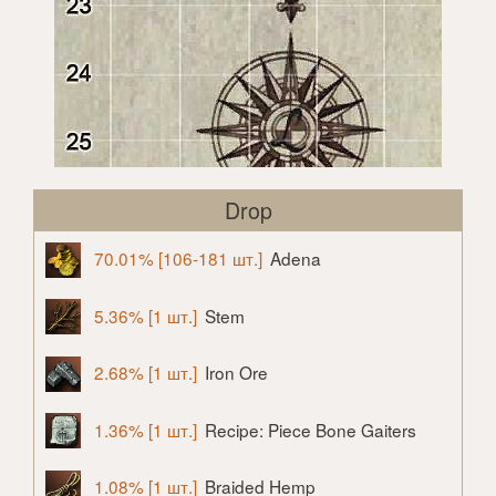
Drop
70.01% [106-181 шт.]
Adena
5.36% [1 шт.]
Stem
2.68% [1 шт.]
Iron Ore
1.36% [1 шт.]
Recipe: Piece Bone Gaiters
1.08% [1 шт.]
Braided Hemp