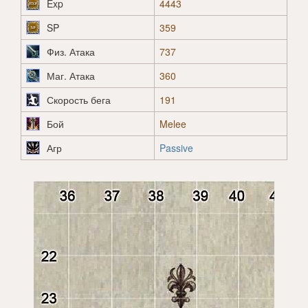
Exp
4443
SP
359
Физ. Атака
737
Маг. Атака
360
Скорость бега
191
Бой
Melee
Агр
Passive