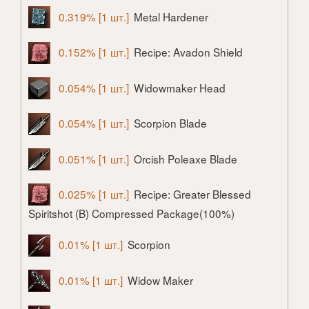
0.319% [1 шт.]
Metal Hardener
0.152% [1 шт.]
Recipe: Avadon Shield
0.054% [1 шт.]
Widowmaker Head
0.054% [1 шт.]
Scorpion Blade
0.051% [1 шт.]
Orcish Poleaxe Blade
0.025% [1 шт.]
Recipe: Greater Blessed
Spiritshot (B) Compressed Package(100%)
0.01% [1 шт.]
Scorpion
0.01% [1 шт.]
Widow Maker