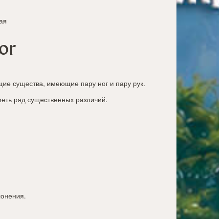
ая
or
ие существа, имеющие пару ног и пару рук.
меть ряд существенных различий.
лонения.