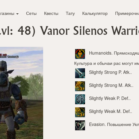
газины
Сеты
Квесты
Тату
Калькулятор
Примерочн
Lvl: 48)
Vanor Silenos Warri
Humanoids
. Прямоходящ
Культура и обычаи рас могут и
Slightly Strong P. Atk.
.
Slightly Strong M. Atk.
.
Slightly Weak P. Def.
.
Slightly Weak M. Def.
.
Evasion
. Повышение Ук