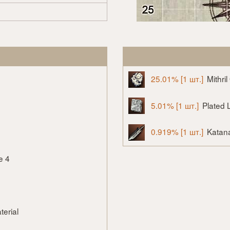
25.01% [1 шт.]
Mithril
5.01% [1 шт.]
Plated 
0.919% [1 шт.]
Katan
e 4
terial