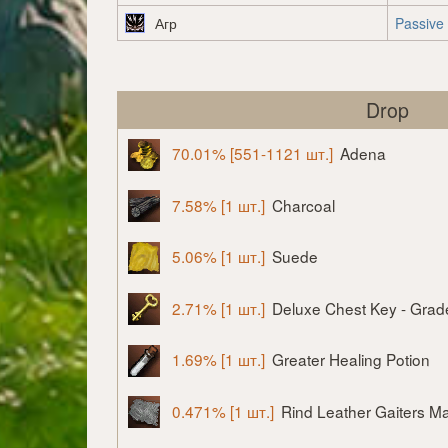
Агр
Passive
Drop
70.01% [551-1121 шт.]
Adena
7.58% [1 шт.]
Charcoal
5.06% [1 шт.]
Suede
2.71% [1 шт.]
Deluxe Chest Key - Grad
1.69% [1 шт.]
Greater Healing Potion
0.471% [1 шт.]
Rind Leather Gaiters Ma