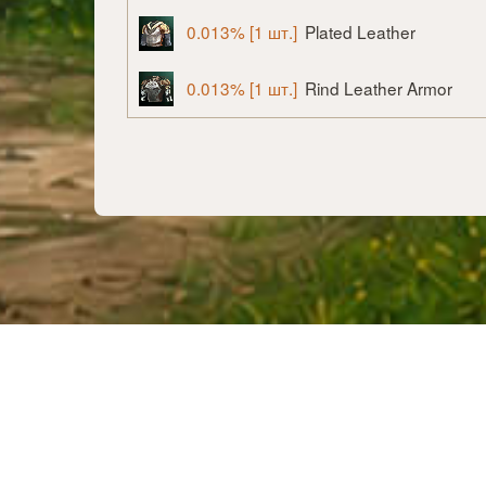
0.013% [1 шт.]
Plated Leather
0.013% [1 шт.]
Rind Leather Armor