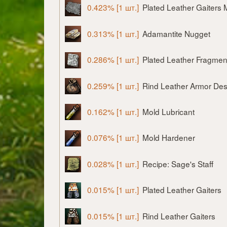
0.423% [1 шт.]
Plated Leather Gaiters M
0.313% [1 шт.]
Adamantite Nugget
0.286% [1 шт.]
Plated Leather Fragmen
0.259% [1 шт.]
Rind Leather Armor Des
0.162% [1 шт.]
Mold Lubricant
0.076% [1 шт.]
Mold Hardener
0.028% [1 шт.]
Recipe: Sage's Staff
0.015% [1 шт.]
Plated Leather Gaiters
0.015% [1 шт.]
Rind Leather Gaiters