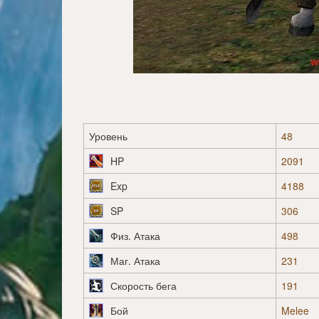
Уровень
48
HP
2091
Exp
4188
SP
306
Физ. Атака
498
Маг. Атака
231
Скорость бега
191
Бой
Melee