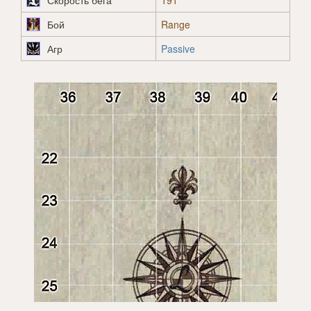
Скорость бега
191
Бой
Range
Агр
Passive