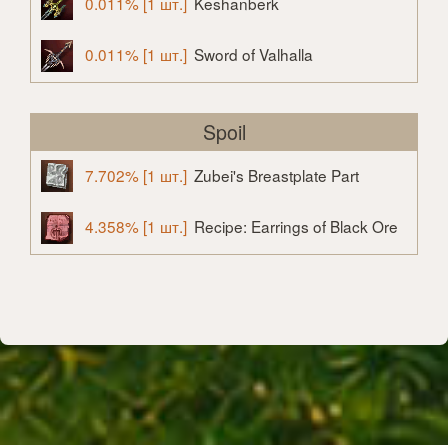
0.011% [1 шт.]
Keshanberk
0.011% [1 шт.]
Sword of Valhalla
Spoil
7.702% [1 шт.]
Zubei's Breastplate Part
4.358% [1 шт.]
Recipe: Earrings of Black Ore