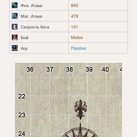
Физ. Атака
860
Маг. Атака
478
Скорость бега
191
Бой
Melee
Агр
Passive