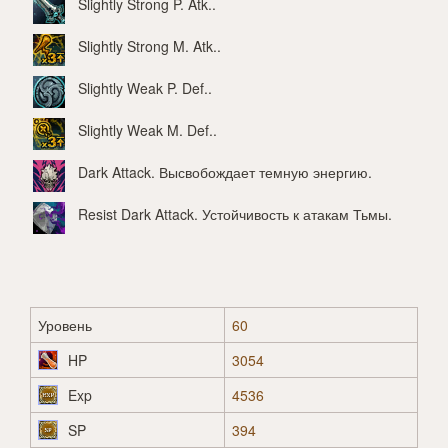
Slightly Strong P. Atk.
.
Slightly Strong M. Atk.
.
Slightly Weak P. Def.
.
Slightly Weak M. Def.
.
Dark Attack
. Высвобождает темную энергию.
Resist Dark Attack
. Устойчивость к атакам Тьмы.
Уровень
60
HP
3054
Exp
4536
SP
394