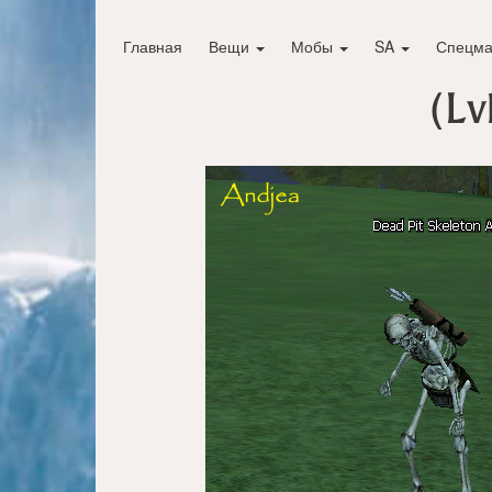
Главная
Вещи
Мобы
SA
Спецма
(Lv