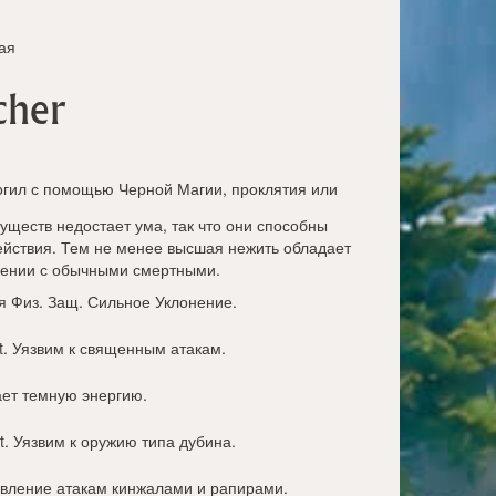
ая
cher
огил с помощью Черной Магии, проклятия или
существ недостает ума, так что они способны
йствия. Тем не менее высшая нежить обладает
ении с обычными смертными.
я Физ. Защ. Сильное Уклонение.
t
. Уязвим к священным атакам.
ает темную энергию.
t
. Уязвим к оружию типа дубина.
ивление атакам кинжалами и рапирами.