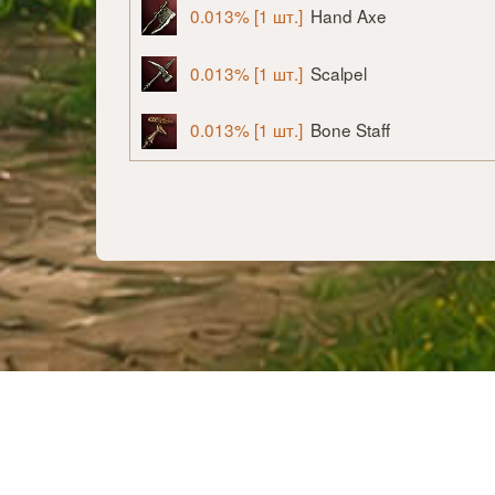
0.013% [1 шт.]
Hand Axe
0.013% [1 шт.]
Scalpel
0.013% [1 шт.]
Bone Staff