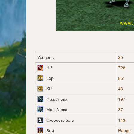
Уровень
25
HP
728
Exp
851
SP
43
Физ. Атака
197
Маг. Атака
37
Скорость бега
143
Бой
Range