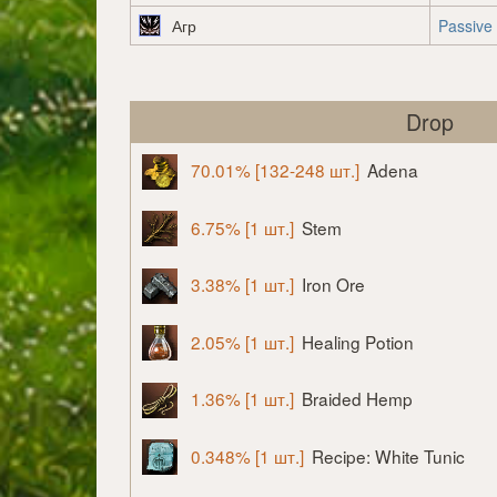
Агр
Passive
Drop
70.01% [132-248 шт.]
Adena
6.75% [1 шт.]
Stem
3.38% [1 шт.]
Iron Ore
2.05% [1 шт.]
Healing Potion
1.36% [1 шт.]
Braided Hemp
0.348% [1 шт.]
Recipe: White Tunic