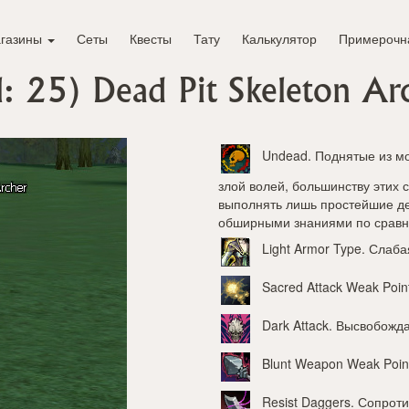
газины
Сеты
Квесты
Тату
Калькулятор
Примерочн
l: 25)
Dead Pit Skeleton Ar
Undead
. Поднятые из м
злой волей, большинству этих 
выполнять лишь простейшие де
обширными знаниями по сравн
Light Armor Type
. Слаба
Sacred Attack Weak Poin
Dark Attack
. Высвобожд
Blunt Weapon Weak Poin
Resist Daggers
. Сопрот