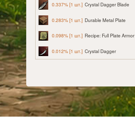
0.337% [1 шт.]
Crystal Dagger Blade
0.283% [1 шт.]
Durable Metal Plate
0.098% [1 шт.]
Recipe: Full Plate Armor
0.012% [1 шт.]
Crystal Dagger