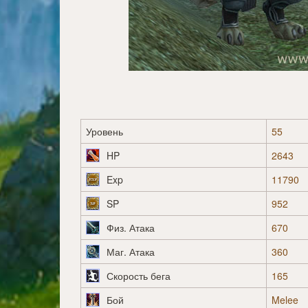
Уровень
55
HP
2643
Exp
11790
SP
952
Физ. Атака
670
Маг. Атака
360
Скорость бега
165
Бой
Melee