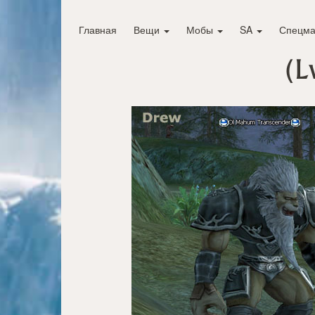
Главная
Вещи
Мобы
SA
Спецма
(L