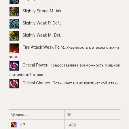
Slightly Strong M. Atk.
.
Slightly Weak P. Def.
.
Slightly Weak M. Def.
.
Fire Attack Weak Point
. Уязвимость к атакам стихии
огня.
Critical Power
. Предоставляет возможность мощной
критической атаки
Critical Chance
. Повышает шанс критической атаки.
Уровень
39
HP
1462