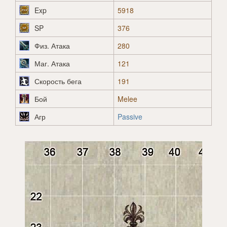
Exp
5918
SP
376
Физ. Атака
280
Маг. Атака
121
Скорость бега
191
Бой
Melee
Агр
Passive