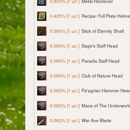
0.903% [1 шт.]
Metal Hardener
0.425% [1 шт.]
Recipe: Full Plate Helme
0.065% [1 шт.]
Stick of Eternity Shaft
0.065% [1 шт.]
Sage's Staff Head
0.065% [1 шт.]
Paradia Staff Head
0.065% [1 шт.]
Club of Nature Head
0.063% [1 шт.]
Pa'agrian Hammer Hea
0.062% [1 шт.]
Mace of The Underworl
0.062% [1 шт.]
War Axe Blade