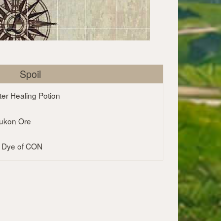
Spoil
er Healing Potion
rukon Ore
r Dye of CON