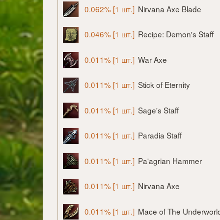
0.062% [1 шт.]
Nirvana Axe Blade
0.046% [1 шт.]
Recipe: Demon's Staff
0.011% [1 шт.]
War Axe
0.011% [1 шт.]
Stick of Eternity
0.011% [1 шт.]
Sage's Staff
0.011% [1 шт.]
Paradia Staff
0.011% [1 шт.]
Pa'agrian Hammer
0.011% [1 шт.]
Nirvana Axe
0.011% [1 шт.]
Mace of The Underworl