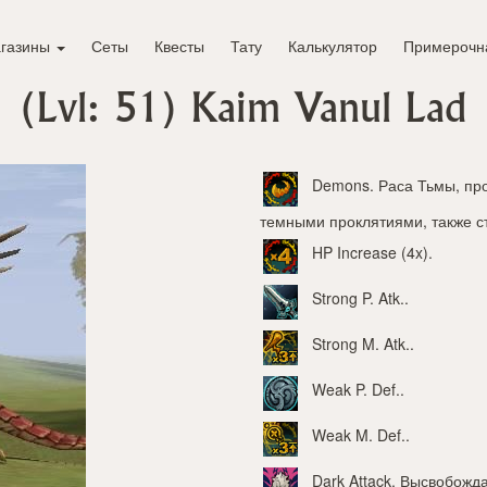
газины
Сеты
Квесты
Тату
Калькулятор
Примерочн
(Lvl: 51)
Kaim Vanul Lad
Demons
. Раса Тьмы, п
темными проклятиями, также с
HP Increase (4x)
.
Strong P. Atk.
.
Strong M. Atk.
.
Weak P. Def.
.
Weak M. Def.
.
Dark Attack
. Высвобожд