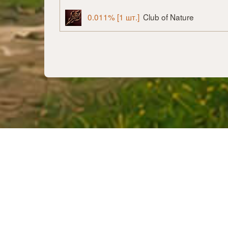
0.011% [1 шт.]
Club of Nature