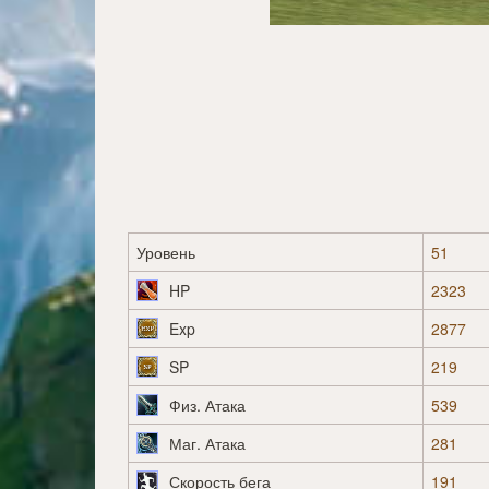
Уровень
51
HP
2323
Exp
2877
SP
219
Физ. Атака
539
Маг. Атака
281
Скорость бега
191