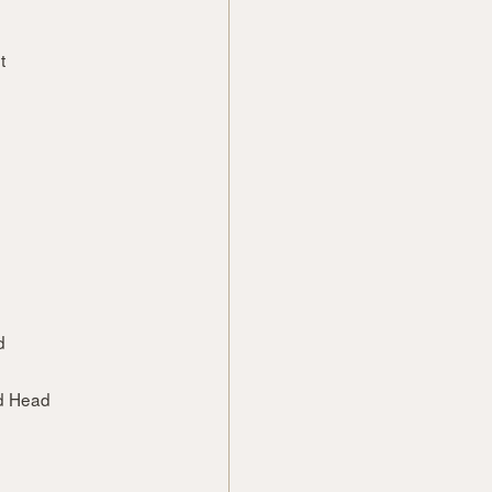
t
d
d Head