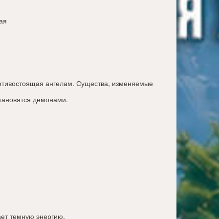
ая
ротивостоящая ангелам. Существа, изменяемые
тановятся демонами.
ает темную энергию.