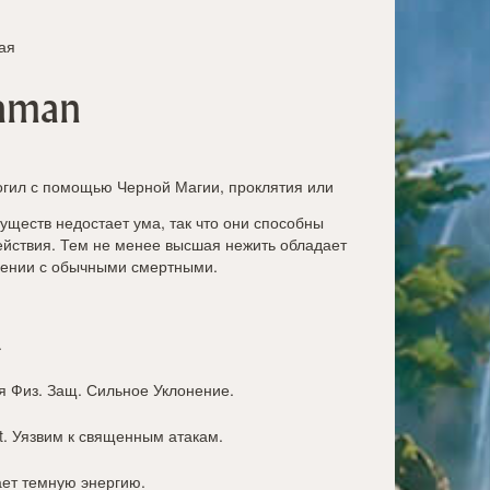
ая
haman
огил с помощью Черной Магии, проклятия или
существ недостает ума, так что они способны
йствия. Тем не менее высшая нежить обладает
ении с обычными смертными.
.
я Физ. Защ. Сильное Уклонение.
t
. Уязвим к священным атакам.
ает темную энергию.