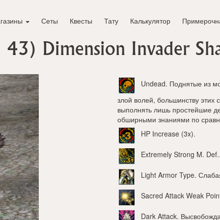
газины
Сеты
Квесты
Тату
Калькулятор
Примерочн
: 43)
Dimension Invader S
Undead
. Поднятые из м
злой волей, большинству этих 
выполнять лишь простейшие де
обширными знаниями по сравн
HP Increase (3x)
.
Extremely Strong M. Def.
Light Armor Type
. Слаба
Sacred Attack Weak Poin
Dark Attack
. Высвобожд