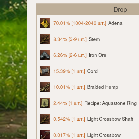
Drop
70.01% [1004-2040 шт.]
Adena
8.34% [3-9 шт.]
Stem
6.26% [2-6 шт.]
Iron Ore
15.39% [1 шт.]
Cord
10.01% [1 шт.]
Braided Hemp
2.44% [1 шт.]
Recipe: Aquastone Ring
0.542% [1 шт.]
Light Crossbow Shaft
0.017% [1 шт.]
Light Crossbow