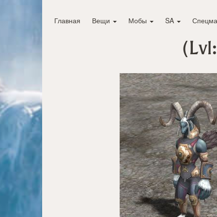
Главная
Вещи
Мобы
SA
Спецма
(Lvl