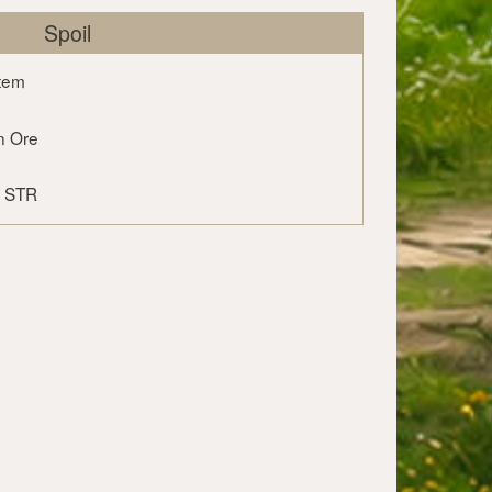
Spoil
tem
n Ore
f STR