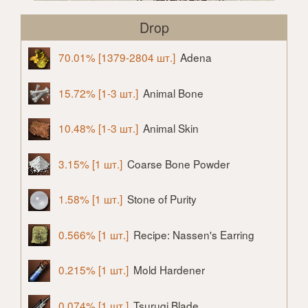
Drop
70.01% [1379-2804 шт.]
Adena
15.72% [1-3 шт.]
Animal Bone
10.48% [1-3 шт.]
Animal Skin
3.15% [1 шт.]
Coarse Bone Powder
1.58% [1 шт.]
Stone of Purity
0.566% [1 шт.]
Recipe: Nassen's Earring
0.215% [1 шт.]
Mold Hardener
0.074% [1 шт.]
Tsurugi Blade