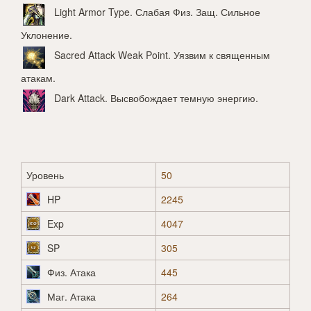
Light Armor Type
. Слабая Физ. Защ. Сильное
Уклонение.
Sacred Attack Weak Point
. Уязвим к священным
атакам.
Dark Attack
. Высвобождает темную энергию.
Уровень
50
HP
2245
Exp
4047
SP
305
Физ. Атака
445
Маг. Атака
264