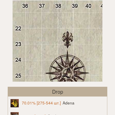
Drop
70.01% [275-544 шт.]
Adena