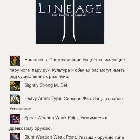
Humanoids
. Прямоходящие существа, имеющие
пару ног и пару рук. Культура и обычаи рас могут иметь
ряд существенных различий.
Slightly Strong M. Def.
.
Heavy Armor Type
. Сильная Физ. Защ. и слабое
Уклонение.
Spear Weapon Weak Point
. Уязвимость к
древковому оружию.
Blunt Weapon Weak Point
. Уязвим к оружию типа