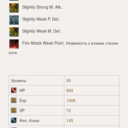
Slightly Strong M. Atk.
.
Slightly Weak P. Def.
.
Slightly Weak M. Def.
.
Fire Attack Weak Point
. Уязвимость к атакам стихии
огня.
Уровень
30
HP
954
Exp
1308
SP
72
Физ. Атака
145