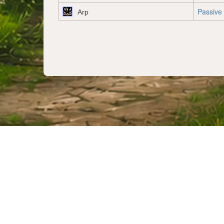
Агр
Passive