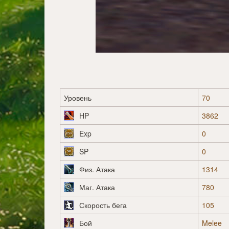
Уровень
70
HP
3862
Exp
0
SP
0
Физ. Атака
1314
Маг. Атака
780
Скорость бега
105
Бой
Melee