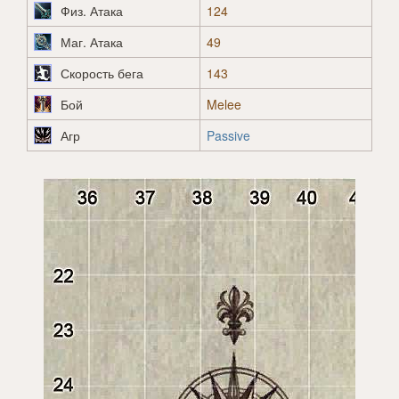
Физ. Атака
124
Маг. Атака
49
Скорость бега
143
Бой
Melee
Агр
Passive