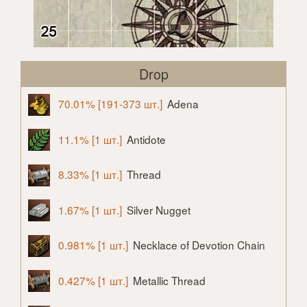
Drop
70.01% [191-373 шт.]
Adena
11.1% [1 шт.]
Antidote
8.33% [1 шт.]
Thread
1.67% [1 шт.]
Silver Nugget
0.981% [1 шт.]
Necklace of Devotion Chain
0.427% [1 шт.]
Metallic Thread