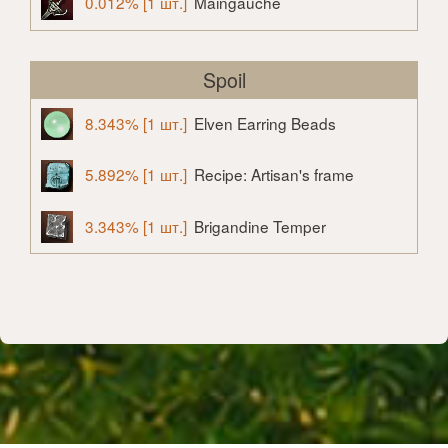
0.012% [1 шт.]
Maingauche
Spoil
8.343% [1 шт.]
Elven Earring Beads
5.892% [1 шт.]
Recipe: Artisan's frame
3.343% [1 шт.]
Brigandine Temper