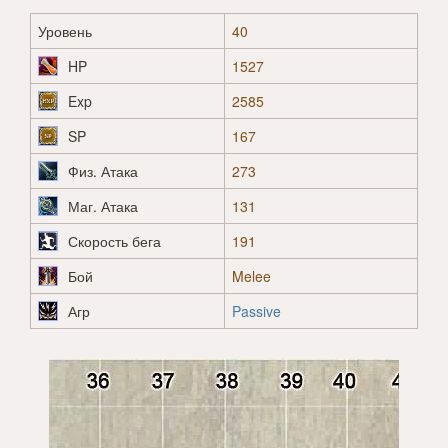
Уровень
40
HP
1527
Exp
2585
SP
167
Физ. Атака
273
Маг. Атака
131
Скорость бега
191
Бой
Melee
Агр
Passive