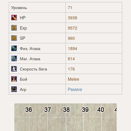
Уровень
71
HP
3938
Exp
9572
SP
960
Физ. Атака
1894
Маг. Атака
814
Скорость бега
176
Бой
Melee
Агр
Passive