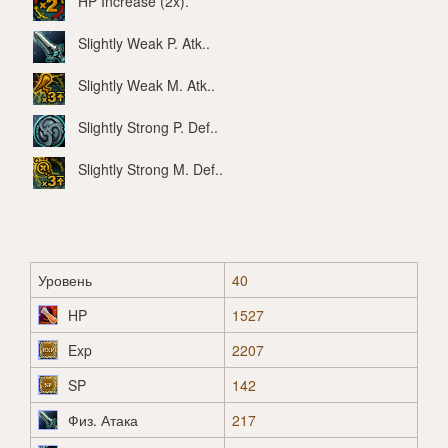
HP Increase (2x)
.
Slightly Weak P. Atk.
.
Slightly Weak M. Atk.
.
Slightly Strong P. Def.
.
Slightly Strong M. Def.
.
Уровень
40
HP
1527
Exp
2207
SP
142
Физ. Атака
217