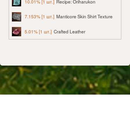
10.01% [1 шт.]
Recipe: Oriharukon
7.153% [1 шт.]
Manticore Skin Shirt Texture
5.01% [1 шт.]
Crafted Leather