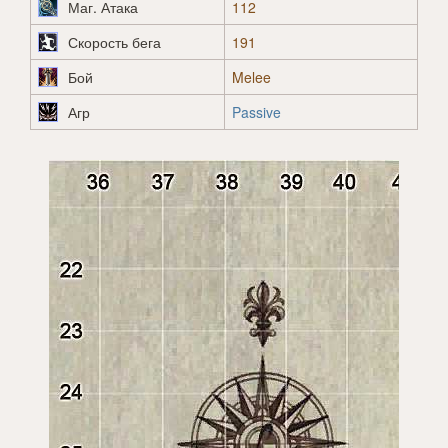
Маг. Атака
112
Скорость бега
191
Бой
Melee
Агр
Passive