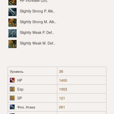
HP Increase (2x)
.
Slightly Strong P. Atk.
.
Slightly Strong M. Atk.
.
Slightly Weak P. Def.
.
Slightly Weak M. Def.
.
Уровень
38
HP
1400
Exp
1953
SP
121
Физ. Атака
261