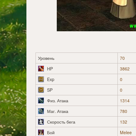
Уровень
70
HP
3862
Exp
0
SP
0
Физ. Атака
1314
Маг. Атака
780
Скорость бега
132
Бой
Melee