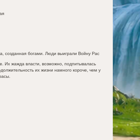
ая
са, созданная богами. Люди выиграли Войну Рас
е. Их жажда власти, возможно, подпитывалась
одолжительность их жизни намного короче, чем у
расы.