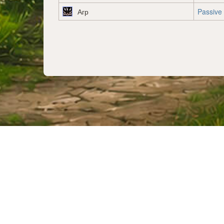
Агр
Passive